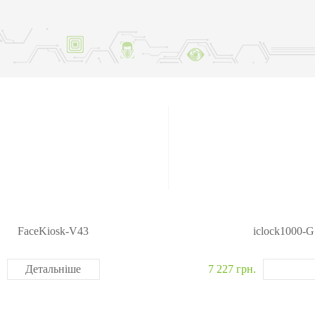
ня
авт
я
Модулі, що вбудовуються
Метало
обладнання
Сканери відбитків
Детекто
и
Сканер вен пальця
наркот
Більше>>
Рентген
Більше
FaceKiosk-V43
iclock1000-G
Детальніше
7 227 грн.