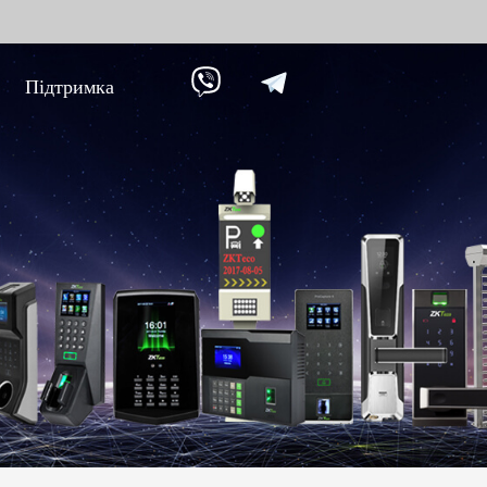
Підтримка
ання проти
Розумний дім
Обл
9
Відеодомофон
Облік п
Більше>>
Облік з
обличч
Облік з
пальців
Більше
не
Біометричні модулі
Огл