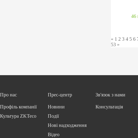
46 
«
1
2
3
4
5
6
53
»
Про нас
Прес-центр
Зв'язок з нами
Профіль компанії
Новини
Консультація
Культура ZKTeco
Події
Нові надходження
Відео