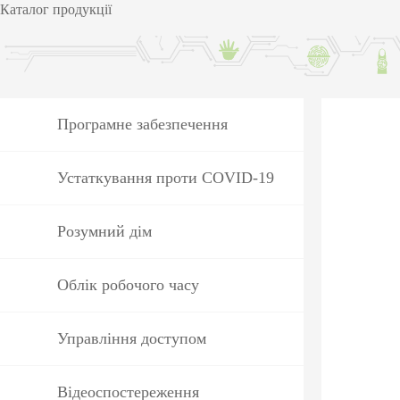
обладнан
Каталог продукції
PTZ відеокамери
POS перифері
IP камери
Антикражне 
HD відеокамери
POS термінал
Програмне забезпечення
Більше>>
Більше>>
Устаткування проти COVID-19
Розумний дім
Облік робочого часу
Управління доступом
Відеоспостереження