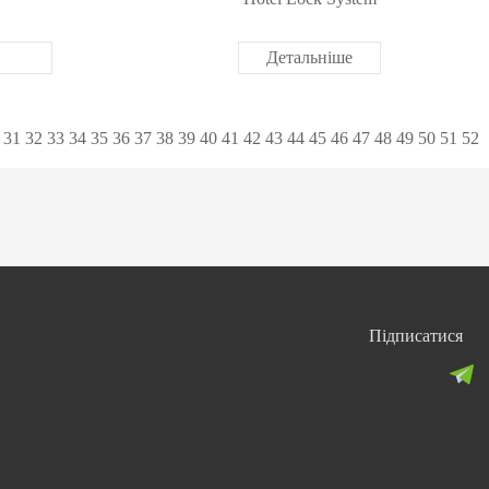
Детальніше
31
32
33
34
35
36
37
38
39
40
41
42
43
44
45
46
47
48
49
50
51
52
Підписатися