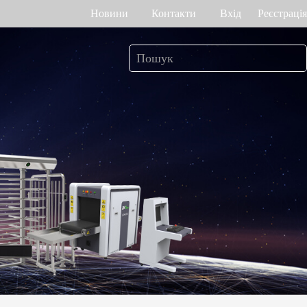
Новини
Контакти
Вхід
Реєстрація
ік робочого часу
Управління доступом
о венах долоні
Привід воріт
Othaim Mall у Саудівській Аравії
Ferrovial – Будівельна компанія в Іспанії, рішення по контролю доступу
а геометрією
Контролери доступу
я
Термінали доступу
а відбитком
Більше>>
Рішення по контролю доступу Ellington Residential (U.A.E)
Рішення по керуванню ліфтами у компанії DAMAC, Дубай
>>
яд багажу і
Переглянути більше варіантів