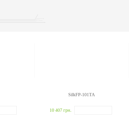
омобілів
детектори
р вибухових і
ичних речовин
івські системи
>>
SilkFP-101TA
10 407 грн.