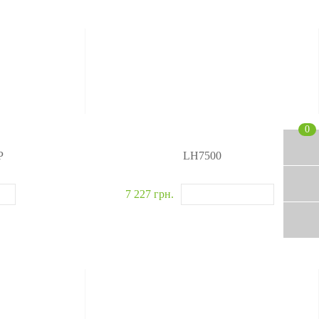
0
P
LH7500
7 227 грн.