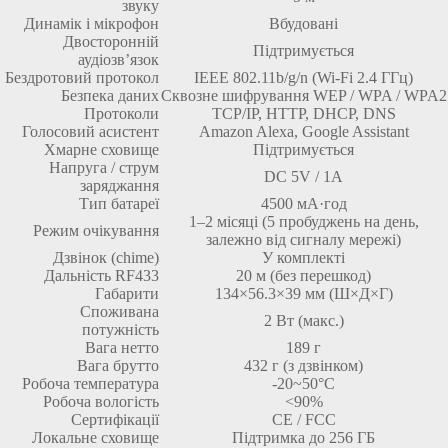
звуку
Динамік і мікрофон
Вбудовані
Двосторонній
Підтримується
аудіозв’язок
Бездротовий протокол
IEEE 802.11b/g/n (Wi-Fi 2.4 ГГц)
Безпека даних
Сквозне шифрування WEP / WPA / WPA2
Протоколи
TCP/IP, HTTP, DHCP, DNS
Голосовий асистент
Amazon Alexa, Google Assistant
Хмарне сховище
Підтримується
Напруга / струм
DC 5V / 1A
заряджання
Тип батареї
4500 мА·год
1–2 місяці (5 пробуджень на день,
Режим очікування
залежно від сигналу мережі)
Дзвінок (chime)
У комплекті
Дальність RF433
20 м (без перешкод)
Габарити
134×56.3×39 мм (Ш×Д×Г)
Споживана
2 Вт (макс.)
потужність
Вага нетто
189 г
Вага брутто
432 г (з дзвінком)
Робоча температура
-20~50°C
Робоча вологість
<90%
Сертифікації
CE / FCC
Локальне сховище
Підтримка до 256 ГБ