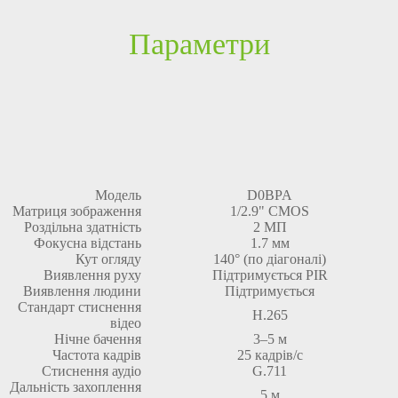
Параметри
Модель
D0BPA
Матриця зображення
1/2.9" CMOS
Роздільна здатність
2 МП
Фокусна відстань
1.7 мм
Кут огляду
140° (по діагоналі)
Виявлення руху
Підтримується PIR
Виявлення людини
Підтримується
Стандарт стиснення
H.265
відео
Нічне бачення
3–5 м
Частота кадрів
25 кадрів/с
Стиснення аудіо
G.711
Дальність захоплення
5 м