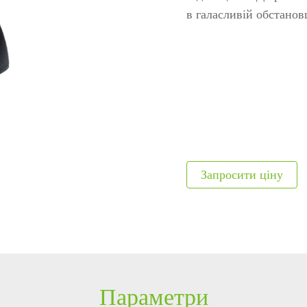
ня
авт
в галасливій обстановц
я
Модулі, що вбудовуються
Метало
обладнання
Сканери відбитків
Детекто
и
Сканер вен пальця
наркот
Більше>>
Рентген
Більше
Параметри