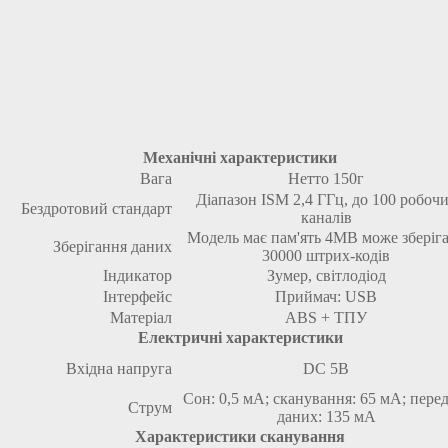
Механічні характеристики
Вага
Нетто 150г
Діапазон ISM 2,4 ГГц, до 100 робоч
Бездротовий стандарт
каналів
Модель має пам'ять 4MB може зберіг
Зберігання даних
30000 штрих-кодів
Індикатор
Зумер, світлодіод
Інтерфейс
Приймач: USB
Матеріал
ABS + ТПУ
Електричні характеристики
Вхідна напруга
DC 5В
Сон: 0,5 мА; сканування: 65 мА; перед
Струм
даних: 135 мА
Характеристики сканування