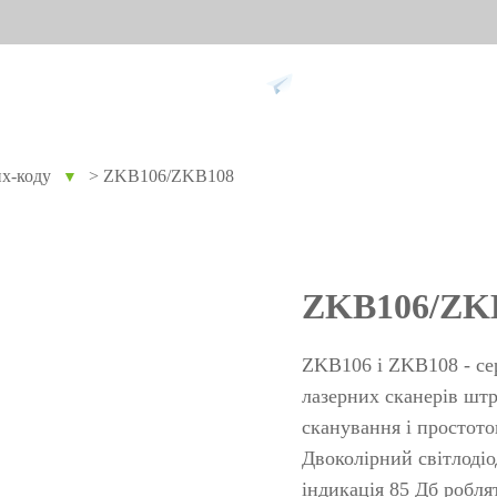
Підтримка
х-коду
>
ZKB106/ZKB108
▼
ання проти
Розумний дім
Обл
9
Відеодомофон
Облік п
ZKB106/ZK
Більше>>
Облік з
обличч
ZKB106 і ZKB108 - се
Облік з
лазерних сканерів штр
сканування і простото
пальців
Двоколірний світлодіод
Більше
не
Біометричні модулі
Огл
індикація 85 Дб робля