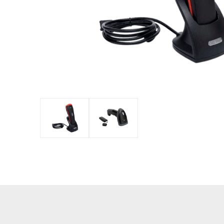
обладнан
PTZ відеокамери
POS перифері
IP камери
Антикражне 
HD відеокамери
POS термінал
Більше>>
Більше>>