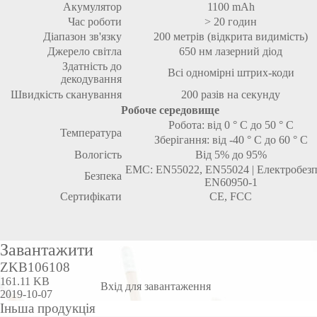
Акумулятор
1100 mAh
Час роботи
> 20 годин
Діапазон зв'язку
200 метрів (відкрита видимість)
Джерело світла
650 нм лазерний діод
Здатність до
Всі одномірні штрих-коди
декодування
Швидкість сканування
200 разів на секунду
Робоче середовище
Робота: від 0 ° C до 50 ° C
Температура
Зберігання: від -40 ° C до 60 ° C
Вологість
Від 5% до 95%
ЕМС: EN55022, EN55024 | Електробезп
Безпека
EN60950-1
Сертифікати
CE, FCC
Завантажити
ZKB106108
161.11 KB
Вхід для завантаження
2019-10-07
Іньша продукція