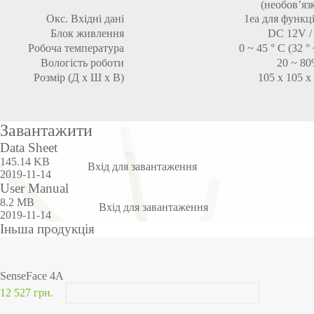
(необов’яз
Окс. Вхідні дані
1ea для функці
Блок живлення
DC 12V /
Робоча температура
0 ~ 45 ° C (32 ° 
Вологість роботи
20 ~ 8
Розмір (Д х Ш х В)
105 x 105 x
Завантажити
Data Sheet
145.14 KB
Вхід для завантаження
2019-11-14
User Manual
8.2 MB
Вхід для завантаження
2019-11-14
Іньша продукція
SenseFace 4A
12 527 грн.