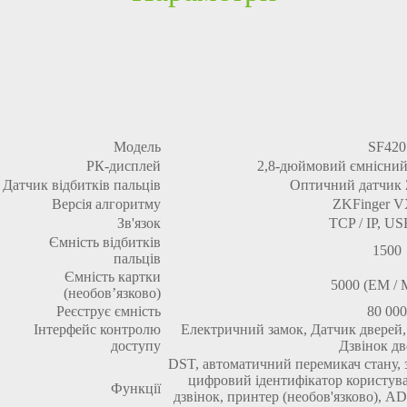
Модель
SF420
РК-дисплей
2,8-дюймовий ємнісний
Датчик відбитків пальців
Оптичний датчик 
Версія алгоритму
ZKFinger V
Зв'язок
TCP / IP, US
Ємність відбитків
1500
пальців
Ємність картки
5000 (EM / M
(необов’язково)
Реєструє ємність
80 000
Інтерфейс контролю
Електричний замок, Датчик дверей, 
доступу
Дзвінок дв
DST, автоматичний перемикач стану, з
цифровий ідентифікатор користув
Функції
дзвінок, принтер (необов'язково), AD