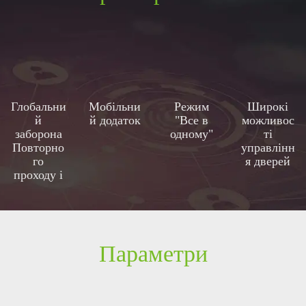
Глобальни
Мобільни
Режим
Широкі
й
й додаток
"Все в
можливос
заборона
одному"
ті
Повторно
управлінн
го
я дверей
проходу і
Зв'язки
Параметри