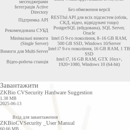
месенджерами
Інтеграція Active
Без обмеження версії
Directory
RESTful API для всіх підсистем (облік,
Підтримка API
СКД, відео, відвідувачі тощо)
PostgreSQL (вбудована), SQL Server,
Рекомендована СУБД
Oracle
Мінімальні вимоги
Intel i5 9-го покоління, 8–16 GB RAM,
(Single Server)
500 GB SSD, Windows 10/Server
Intel i7 9-го покоління, 16 GB RAM, 1 TB
Вимоги для Multi-Server
SSD
Intel i7, 16 GB RAM, GTX 16xx+,
Відео-робоча станція
1920×1080, Windows 10 (64-bit)
Завантажити
ZKBio CVSecurity Hardware Suggestion
1.38 MB
2025-06-13
Вхід для завантаження
ZKBioCVSecurity _User Manual
60.66 MB