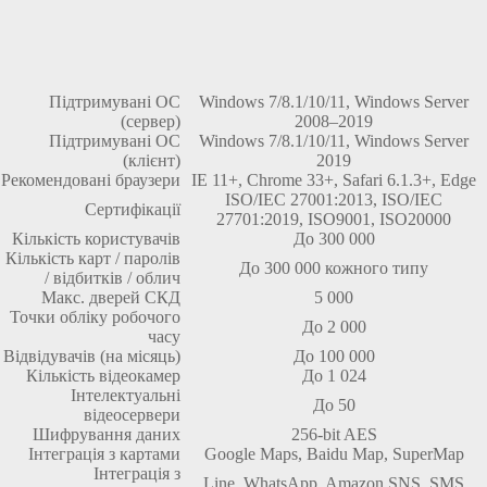
Підтримувані ОС
Windows 7/8.1/10/11, Windows Server
(сервер)
2008–2019
Підтримувані ОС
Windows 7/8.1/10/11, Windows Server
(клієнт)
2019
Рекомендовані браузери
IE 11+, Chrome 33+, Safari 6.1.3+, Edge
ISO/IEC 27001:2013, ISO/IEC
Сертифікації
27701:2019, ISO9001, ISO20000
Кількість користувачів
До 300 000
Кількість карт / паролів
До 300 000 кожного типу
/ відбитків / облич
Макс. дверей СКД
5 000
Точки обліку робочого
До 2 000
часу
Відвідувачів (на місяць)
До 100 000
Кількість відеокамер
До 1 024
Інтелектуальні
До 50
відеосервери
Шифрування даних
256-bit AES
Інтеграція з картами
Google Maps, Baidu Map, SuperMap
Інтеграція з
Line, WhatsApp, Amazon SNS, SMS