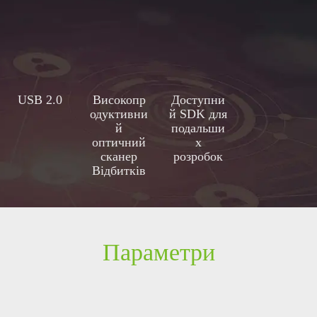
USB 2.0
Високопр
Доступни
одуктивни
й SDK для
й
подальши
оптичний
х
сканер
розробок
Відбитків
пальців
Параметри