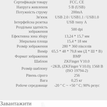
Сертифікація товару
FCC, CE
Напруга живлення
5 В (USB)
Потужність струму
200mA
Зв'язок
USB 2.0 / USB1.1 / USB1.0
Інтерфейсна розетка
USB типу A
Роздільна здатність
500 dpi
зображення
Ефективна зона збору
13,24 * 15,7 мм
Збиральна площа
15,4 * 18 мм
Розмір зображення
280 * 360 пікселів
Вимір
65,5 * 48 * 79,8 мм (Д * Ш * В)
Формат зображення
BMP
Шаблон
ZKFinger V10.0
<2KB, (ZKFinger V10.0); 1568 B
Розмір шаблону
(ISO 19794-2)
Рівень сірого
256
Вага
0,25 кг
Робоче середовище
-20 ° C ~ +50 ° C; 90% резус
Завантажити