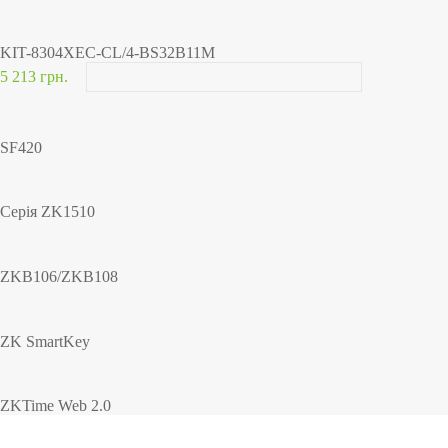
KIT-8304XEC-CL/4-BS32B11M
5 213 грн.
SF420
Серія ZK1510
ZKB106/ZKB108
ZK SmartKey
ZKTime Web 2.0