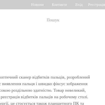
Новини
Контакти
Вхід
Реєстрація
ік робочого часу
Управління доступом
о венах долоні
Привід воріт
Othaim Mall у Саудівській Аравії
Ferrovial – Будівельна компанія в Іспанії, рішення по контролю доступу
а геометрією
Контролери доступу
я
Термінали доступу
оптичний сканер відбитків пальців, розроблений
а відбитком
Більше>>
є виявлення пальця і швидко фіксує зображення
исокою роздільною здатністю. Товар невеликий,
Рішення по контролю доступу Ellington Residential (U.A.E)
Рішення по керуванню ліфтами у компанії DAMAC, Дубай
 реєстрація відбитків пальців на робочому столі.
>>
яд багажу і
ргії, це стосується також планшетного ПК та
Переглянути більше варіантів