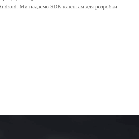
омобілів
Android. Ми надаємо SDK клієнтам для розробки
детектори
р вибухових і
ичних речовин
івські системи
>>