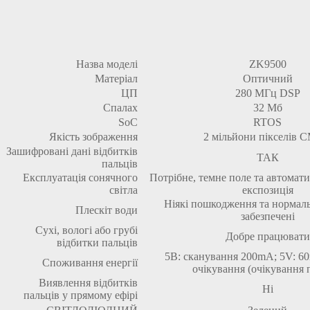
Назва моделі
ZK9500
Матеріал
Оптичний
ЦП
280 МГц DSP
Спалах
32 Мб
SoC
RTOS
Якість зображення
2 мільйони пікселів
Зашифровані дані відбитків
ТАК
пальців
Експлуатація сонячного
Потрібне, темне поле та автомат
світла
експозиція
Ніякі пошкодження та нормаль
Плескіт води
забезпечені
Сухі, вологі або грубі
Добре працювати
відбитки пальців
5В: сканування 200mA; 5V: 6
Споживання енергії
очікування (очікування 
Виявлення відбитків
Ні
пальців у прямому ефірі