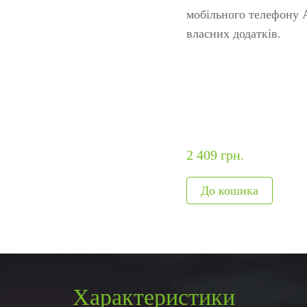
ня
авт
мобільного телефону 
я
Модулі, що вбудовуються
Метало
власних додатків.
обладнання
Сканери відбитків
Детекто
и
Сканер вен пальця
наркот
Більше>>
Рентген
Більше
2 409 грн.
Характеристики