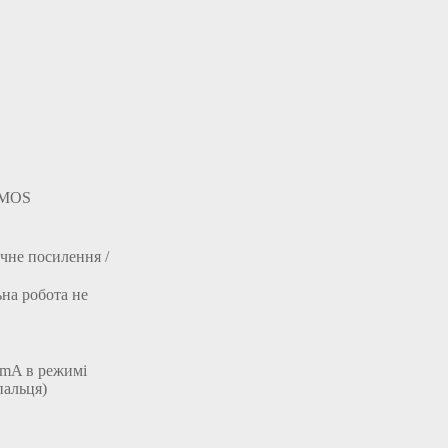
 CMOS
ичне посилення /
на робота не
0mA в режимі
пальця)