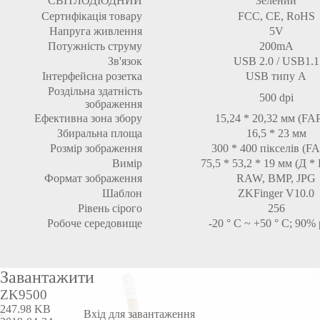
СВІТЛОДІОДНИЙ
Зелений
Сертифікація товару
FCC, CE, RoHS
Напруга живлення
5V
Потужність струму
200mA
Зв'язок
USB 2.0 / USB1.1
Інтерфейсна розетка
USB типу A
Роздільна здатність
500 dpi
зображення
Ефективна зона збору
15,24 * 20,32 мм (FA
Збиральна площа
16,5 * 23 мм
Розмір зображення
300 * 400 пікселів (F
Вимір
75,5 * 53,2 * 19 мм (Д *
Формат зображення
RAW, BMP, JPG
Шаблон
ZKFinger V10.0
Рівень сірого
256
Робоче середовище
-20 ° C ~ +50 ° C; 90% 
Завантажити
ZK9500
247.98 KB
Вхід для завантаження