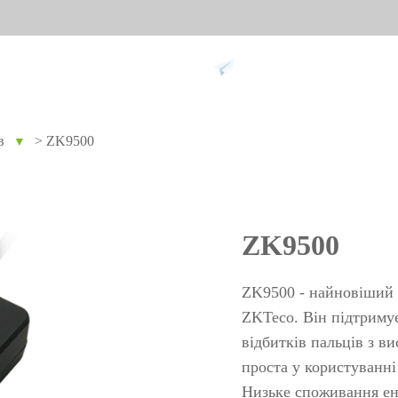
Підтримка
в
>
ZK9500
▼
ання проти
Розумний дім
Обл
9
Відеодомофон
Облік п
ZK9500
Більше>>
Облік з
обличч
ZK9500 - найновіший 
Облік з
ZKTeco. Він підтриму
відбитків пальців з в
пальців
проста у користуванні
Більше
не
Біометричні модулі
Огл
Низьке споживання ене