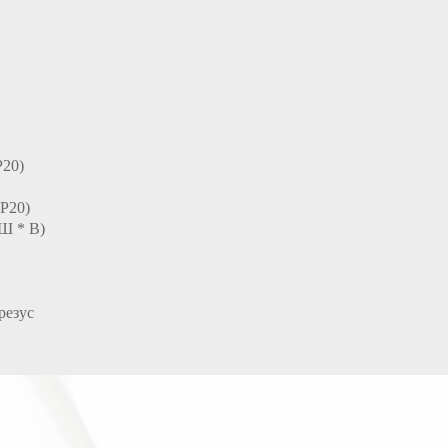
P20)
AP20)
 Ш * В)
резус