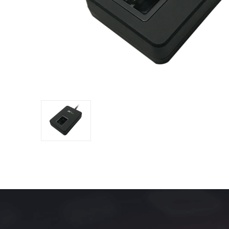
обладнан
PTZ відеокамери
POS перифері
IP камери
Антикражне 
HD відеокамери
POS термінал
Більше>>
Більше>>