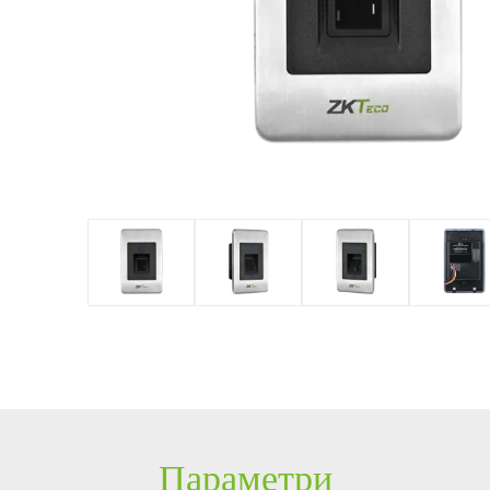
ення
обладнання
Управління
Рішення для
парковкою із
управління
PTZ відеокамери
POS периферія
ZKBioSecurit
Ліфтом
y
Система
IP камери
Антикражне
безпеки з
HD відеокамери
обладнання
ZKBioSecurit
y
Більше>>
POS термінали
Більше>>
Параметри