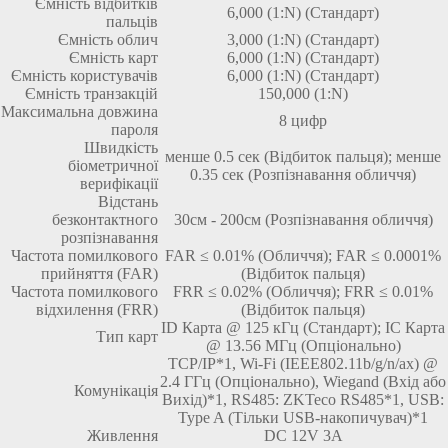
Ємність відбитків
6,000 (1:N) (Стандарт)
пальців
Ємність облич
3,000 (1:N) (Стандарт)
Ємність карт
6,000 (1:N) (Стандарт)
Ємність користувачів
6,000 (1:N) (Стандарт)
Ємність транзакцій
150,000 (1:N)
Максимальна довжина
8 цифр
пароля
Швидкість
менше 0.5 сек (Відбиток пальця); менше
біометричної
0.35 сек (Розпізнавання обличчя)
верифікації
Відстань
безконтактного
30см - 200см (Розпізнавання обличчя)
розпізнавання
Частота помилкового
FAR ≤ 0.01% (Обличчя); FAR ≤ 0.0001%
прийняття (FAR)
(Відбиток пальця)
Частота помилкового
FRR ≤ 0.02% (Обличчя); FRR ≤ 0.01%
відхилення (FRR)
(Відбиток пальця)
ID Карта @ 125 кГц (Стандарт); IC Карта
Тип карт
@ 13.56 МГц (Опціонально)
TCP/IP*1, Wi-Fi (IEEE802.11b/g/n/ax) @
2.4 ГГц (Опціонально), Wiegand (Вхід або
Комунікація
Вихід)*1, RS485: ZKTeco RS485*1, USB:
Type A (Тільки USB-накопичувач)*1
Живлення
DC 12V 3A