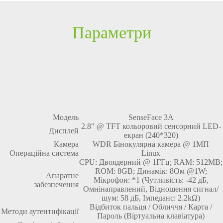
Параметри
Модель
SenseFace 3A
2.8" @ TFT кольоровий сенсорний LED-
Дисплей
екран (240*320)
Камера
WDR Бінокулярна камера @ 1МП
Операційна система
Linux
CPU: Двоядерний @ 1ГГц; RAM: 512MB;
ROM: 8GB; Динамік: 8Ом @1W;
Апаратне
Мікрофон: *1 (Чутливість: -42 дБ,
забезпечення
Омнінаправлений, Відношення сигнал/
шум: 58 дБ, Імпеданс: 2.2kΩ)
Відбиток пальця / Обличчя / Карта /
Методи аутентифікації
Пароль (Віртуальна клавіатура)