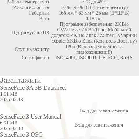
Робоча температура
-5°C до 45°C
Робоча вологість
10% - 90% RH (Без конденсату)
Габарити
166 мм * 63 мм * 25 мм (Д*Ш*В)
Вага
0.185 кг
Програмне забезпечення: ZKBio
CVAccess / ZKBioTime; Мобільний
Підтримуване ПЗ
додаток: ZKBio Zlink / ZSmart; Хмарний
сервіс: ZKBio Zlink (Контроль Доступу)
IP65 (Вологозахищений та
Ступінь захисту
пилозахищений)
Сертифікації
ISO14001, ISO9001, CE, FCC, RoHS
Завантажити
SenseFace 3A 3B Datasheet
1.01 MB
2025-02-13
Вхід для завантаження
SenseFace 3 User Manual
6.91 MB
Вхід для завантаження
2025-02-13
SenseFace 3 QSG