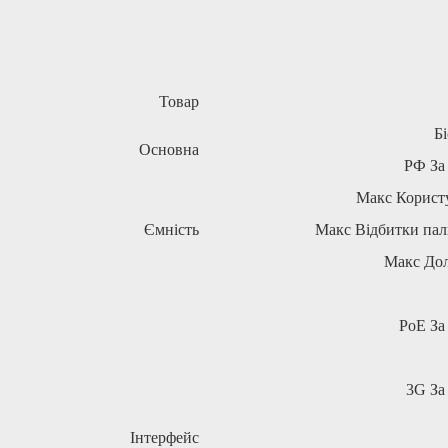
Товар
Б
Основна
РФ
За
Макс
Користу
Ємність
Макс
Відбитки пал
Макс
До
PoE
За
3G
За
Інтерфейс