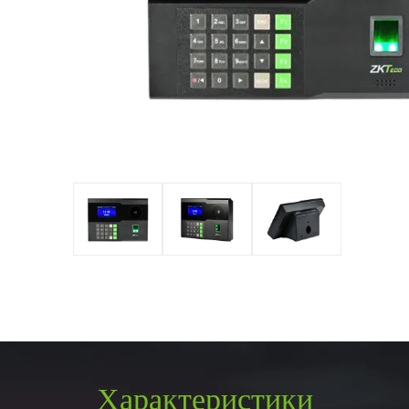
ня
обладнання
Система безпеки
з ZKBioSecurity
PTZ відеокамери
POS периферія
IP камери
Антикражне
HD відеокамери
обладнання
Більше>>
POS термінали
Більше>>
Характеристики