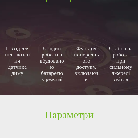
1 Вхід для
8 Годин
Функція
Стабільна
підключен
роботи з
попереднь
робота
ня
вбудовано
ого
при
датчика
ю
доступу,
сильному
диму
батареєю
включаюч
джерелі
в режимі
и
світла
очікуванн
блокуванн
я
я
з'єднання,
сигналізац
ію, вхід-
Параметри
вихід
Wiegand