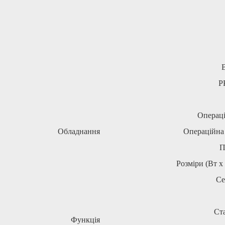
В
Р
Операц
Обладнання
Операційна
П
Розміри (Вт
х
Се
Ст
Функція