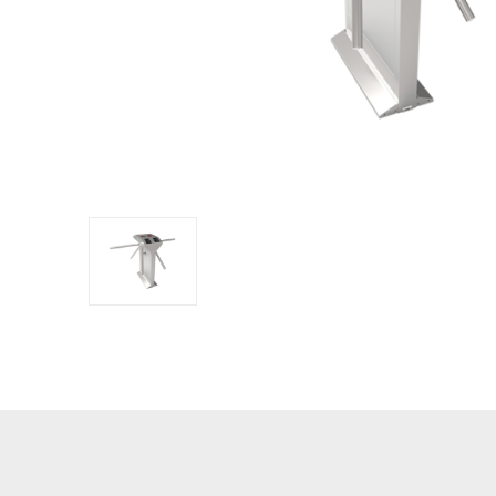
обладнан
PTZ відеокамери
POS перифері
IP камери
Антикражне 
HD відеокамери
POS термінал
Більше>>
Більше>>