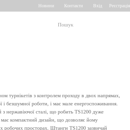
Новини
Контакти
Вхід
Реєстрація
ік робочого часу
Управління доступом
о венах долоні
Привід воріт
Othaim Mall у Саудівській Аравії
Ferrovial – Будівельна компанія в Іспанії, рішення по контролю доступу
а геометрією
Контролери доступу
я
Термінали доступу
ном турнікетів з контролем проходу в двох напрямах,
а відбитком
Більше>>
ї і безшумної роботи, і має мале енергоспоживання.
 з нержавіючої сталі, що робить TS1200 дуже
Рішення по контролю доступу Ellington Residential (U.A.E)
Рішення по керуванню ліфтами у компанії DAMAC, Дубай
 має компактний дизайн, що дозволяє йому
>>
яд багажу і
х робочих просторах. Штанги TS1200 зазвичай
Переглянути більше варіантів