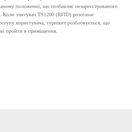
омобілів
ваному положенні, що позбавляє незареєстрованого
детектори
. Коли зчитувач TS1200 (RFID) розпізнає
оступу користувача, турнікет розблокується, що
р вибухових і
еві пройти в приміщення.
ичних речовин
івські системи
>>