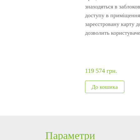
ня
авт
знаходяться в заблоко
я
Модулі, що вбудовуються
Метало
доступу в приміщення
зареєстровану карту д
обладнання
Сканери відбитків
Детекто
дозволить користувач
и
Сканер вен пальця
наркот
Більше>>
Рентген
Більше
119 574 грн.
Параметри