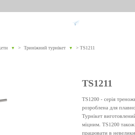
Підтримка
кети
>
Триніжний турнікет
>
TS1211
▼
▼
ання проти
Розумний дім
Обл
9
Відеодомофон
Облік п
TS1211
Більше>>
Облік з
обличч
TS1200 - серія тренож
Облік з
розроблена для плавно
Турнікет виготовлений
пальців
міцним. TS1200 також
Більше
не
Біометричні модулі
Огл
працювати в невелики