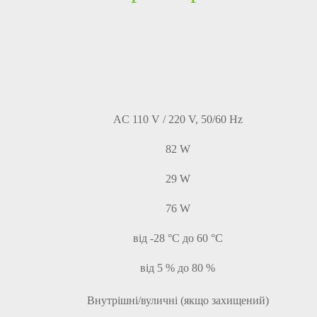
AC 110 V / 220 V, 50/60 Hz
82 W
29 W
76 W
від -28 °C до 60 °C
від 5 % до 80 %
Внутрішні/вуличні (якщо захищений)