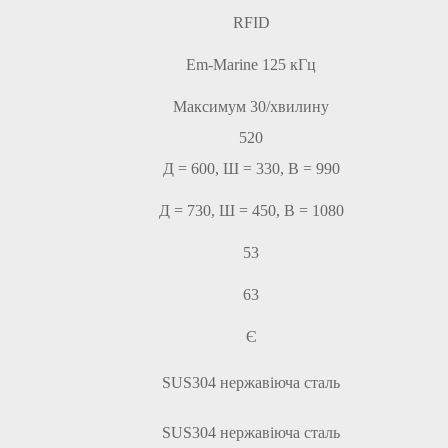
RFID
Em-Marine 125 кГц
Максимум 30/хвилину
520
Д = 600, Ш = 330, В = 990
Д = 730, Ш = 450, В = 1080
53
63
Є
SUS304 нержавіюча сталь
SUS304 нержавіюча сталь