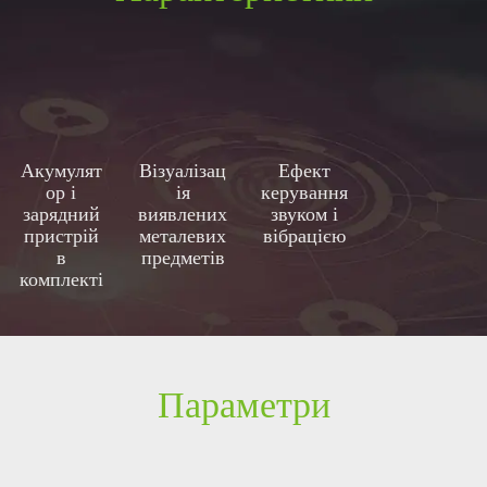
Акумулят
Візуалізац
Ефект
ор і
ія
керування
зарядний
виявлених
звуком і
пристрій
металевих
вібрацією
в
предметів
комплекті
Параметри