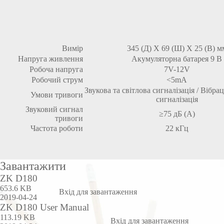
Вимір
345 (Д) Х 69 (Ш) Х 25 (В) м
Напруга живлення
Акумуляторна батарея 9 В
Робоча напруга
7V-12V
Робочий струм
<5mA
Звукова та світлова сигналізація / Вібрац
Умови тривоги
сигналізація
Звуковий сигнал
≥75 дБ (А)
тривоги
Частота роботи
22 кГц
Завантажити
ZK D180
653.6 KB
Вхід для завантаження
2019-04-24
ZK D180 User Manual
113.19 KB
Вхід для завантаження