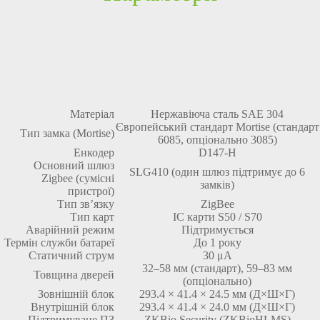
Матеріал
Нержавіюча сталь SAE 304
Європейський стандарт Mortise (стандарт
Тип замка (Mortise)
6085, опціонально 3085)
Енкодер
D147-H
Основний шлюз
SLG410 (один шлюз підтримує до 6
Zigbee (сумісні
замків)
пристрої)
Тип зв’язку
ZigBee
Тип карт
IC карти S50 / S70
Аварійний режим
Підтримується
Термін служби батареї
До 1 року
Статичний струм
30 μA
32–58 мм (стандарт), 59–83 мм
Товщина дверей
(опціонально)
Зовнішній блок
293.4 × 41.4 × 24.5 мм (Д×Ш×Г)
Внутрішній блок
293.4 × 41.4 × 24.0 мм (Д×Ш×Г)
Підтримуване ПЗ
ZKBio Security (ZKBioHLMS)