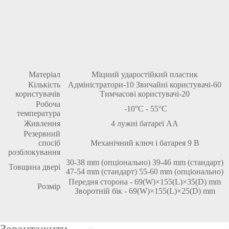
Матеріал
Міцний ударостійкий пластик
Кількість
Адміністратори-10 Звичайні користувачі-60
користувачів
Тимчасові користувачі-20
Робоча
-10°C - 55°C
температура
Живлення
4 лужні батареї AA
Резервний
спосіб
Механічний ключ і батарея 9 В
розблокування
30-38 mm (опціонально) 39-46 mm (стандарт)
Товщина двері
47-54 mm (стандарт) 55-60 mm (опціонально)
Передня сторона - 69(W)×155(L)×35(D) mm
Розмір
Зворотній бік - 69(W)×155(L)×25(D) mm