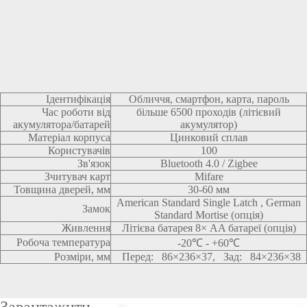
Ідентифікація
Обличчя, смартфон, карта, пароль
Час роботи від
більше 6500 проходів (літієвий
акумулятора/батарей
акумулятор)
Матеріал корпуса
Цинковий сплав
Користувачів
100
Зв'язок
Bluetooth 4.0 / Zigbee
Зчитувач карт
Mifare
Товщина дверей, мм
30-60 мм
American Standard Single Latch , German
Замок
Standard Mortise (опція)
Живлення
Літієва батарея 8× AA батареї (опція)
Робоча температура
-20℃ - +60℃
Розміри, мм
Перед: 86×236×37, Зад: 84×236×38