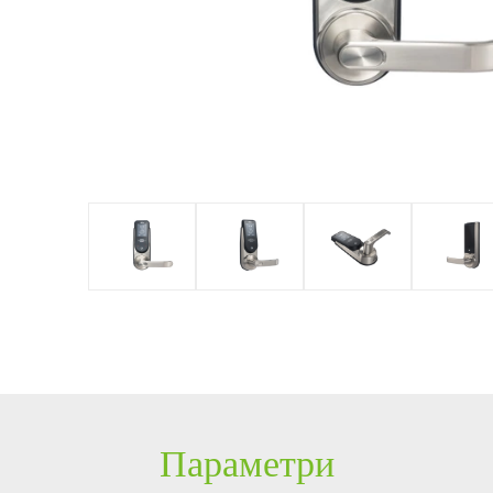
реження
обладнання
мод
7.0
Більше>>
Керуванн
Замкові
PTZ відеокамери
POS периферія
Модулі,
я
рішення
відвідува
IP камери
Антикражне
вбудову
Управлін
чами
ня
HD відеокамери
обладнання
Сканер
парковко
ю із
Більше>>
POS термінали
відбитк
ZKBioSec
Більше>>
Сканер 
urity
Рішення
Система
пальця
для
безпеки з
Більше
управлін
ZKBioSec
ня
urity
Ліфтом
Параметри