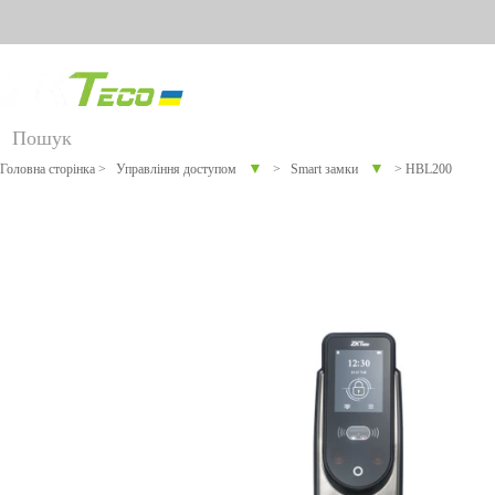
Російська
Англійська
Українська
Продукт
Р
▼
▼
Головна сторінка
>
Управління доступом
>
Smart замки
>
HBL200
Для різних галузей
Онлайн
Програмне
Устаткуванн
Роз
промисловості
підтримка
забезпечення
я проти
дім
COVID-19
Облік робочого
Більше>>
Відеод
Технологі
TimeCube
FAQ
я
для
часу
Більше
Повідомити про
розпізнав
обліку
Контроль
ання осіб
відвідува
проблему
Visible
ння
доступу
Light
Відео
Облік
Торгівельне
робочого
часу з
обладнання
Відеоспосте
Торгівельне
Біо
BioTime