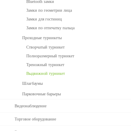
bl
Bluetooth замки
ра
e
б
Замки по геометрии лица
Li
о
g
Замки для гостиниц
че
ht
го
Замки по отпечатку пальца
в
Проходные турникеты
ре
м
Створчатый турникет
е
Полноразмерный турникет
н
и
Треножный турникет
с
Выдвижной турникет
Bi
o
Шлагбаумы
Ti
Парковочные барьеры
m
e
Видеонаблюдение
У
За
п
м
Торговое оборудование
ра
о
в
ч