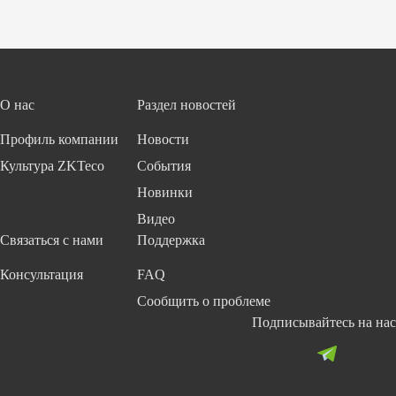
ля
п
у
ас
п
н
ра
ос
в
т
ле
и
О нас
Раздел новостей
н
с
и
Z
Профиль компании
Новости
я
K
Культура ZKTeco
События
Л
Bi
и
o
Новинки
ф
S
Видео
то
ec
Связаться с нами
Поддержка
м
ur
it
Консультация
FAQ
y
Сообщить о проблеме
Подписывайтесь на нас