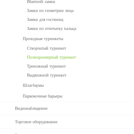
bl
Bluetooth замки
ра
e
б
Замки по геометрии лица
Li
о
g
Замки для гостиниц
че
ht
го
Замки по отпечатку пальца
в
Проходные турникеты
ре
м
Створчатый турникет
е
Полноразмерный турникет
н
и
Треножный турникет
с
Выдвижной турникет
Bi
o
Шлагбаумы
Ti
Парковочные барьеры
m
e
Видеонаблюдение
У
За
п
м
Торговое оборудование
ра
о
в
ч