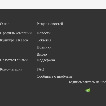
ля
п
у
ас
п
н
ра
ос
в
т
О нас
Раздел новостей
ле
и
н
с
Профиль компании
Новости
и
Z
я
K
Культура ZKTeco
События
Л
Bi
Новинки
и
o
Видео
ф
S
то
ec
Связаться с нами
Поддержка
м
ur
Консультация
FAQ
it
y
Сообщить о проблеме
Подписывайтесь на нас