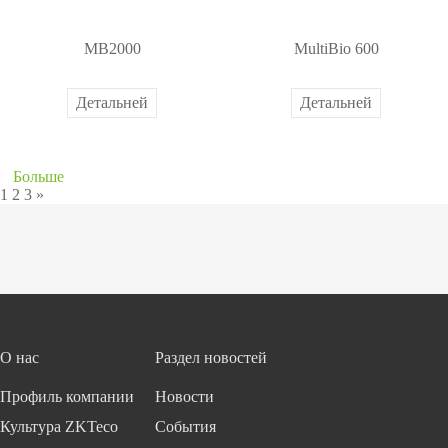
MB2000
MultiBio 600
Детальней
Детальней
Больше
1
2
3
»
О нас
Раздел новостей
Профиль компании
Новости
Культура ZKTeco
События