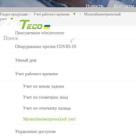
Новости
Контакты
▼
Раздел продукции
>
Учет рабочего времени
>
Мультибиометрический
▼
учет
Программное обеспечение
Русский
Английский
Украинский
Продукт
Поддержка
Оборудование против COVID-19
Для
Онлайн
Програ
Обору
Умный
разл
поддержка
ммное
довани
дом
Умный дом
ичн
обеспе
е
ых
чение
против
Учет
Больше>>
Видеодомо
Уче
Учет рабочего времени
Торговый центр Othaim в Саудовской Аравии
отра
FAQ
COVI
слей
рабочего
D-19
фон
вен
Учет по венам ладони
инду
Сообщить
стри
времени
Больше>>
лад
Учет по геометрии лица
о
и
Контроль
Уче
Учет по отпечатку пальца
проблеме
доступа
гео
Мультибиометрический учет
Те
Ti
Решение для контроля доступа Ellington Residential (U.A.E)
Видео
хн
m
Торговое
лиц
Видео
Торгов
Биомет
Управление доступом
ол
e