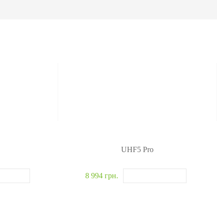
омобилей
одетекторы
житель взрывчатки
новские системы
>>
UHF5 Pro
8 994 грн.