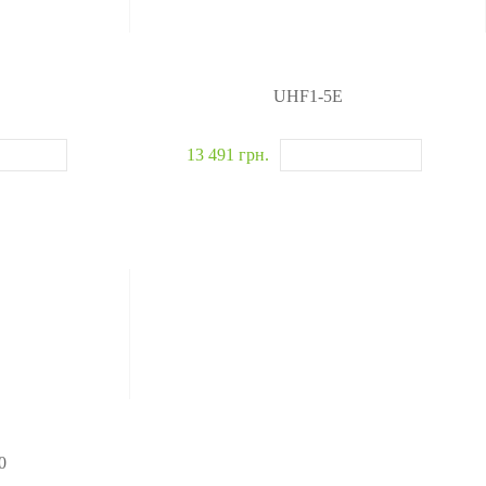
UHF1-5E
13 491 грн.
0