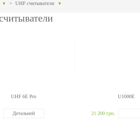
ание
модули
авт
>
UHF cчитыватели
▼
▼
ия
Интегрируемые модули
Металл
cчитыватели
Сканеры отпечатков
Обнару
Сканер вен пальца
Рентге
лы
Больше>>
Больше
UHF 6E Pro
U1000E
Детальней
21 200 грн.