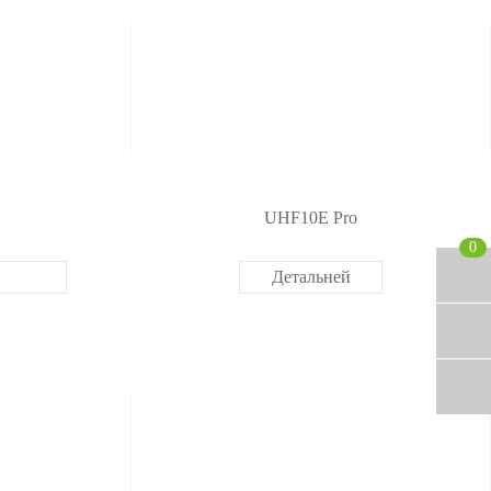
UHF10E Pro
0
Детальней