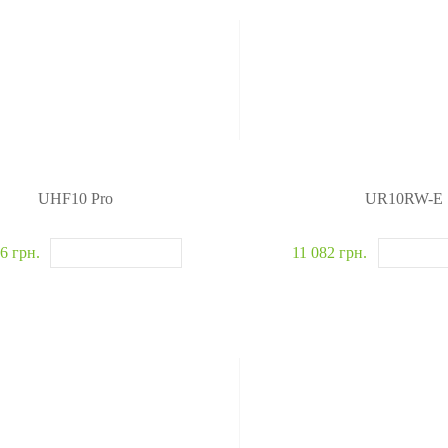
UHF10 Pro
UR10RW-E
6 грн.
11 082 грн.