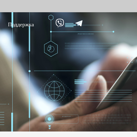
Поддержка
ание против
Умный дом
Уче
9
вре
Видеодомофон
Учет п
Больше>>
Учет п
Учет по
Больше
Биометрические
Дос