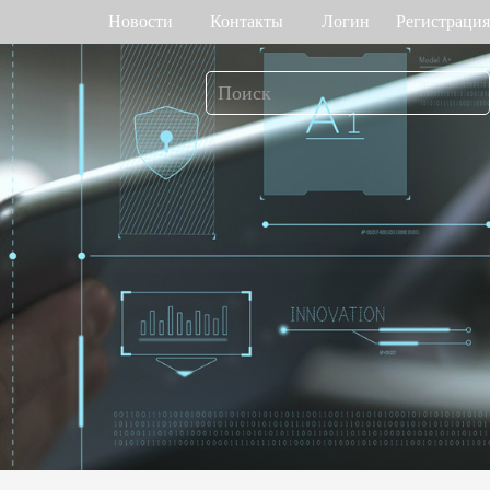
Новости
Контакты
Логин
Регистрация
т рабочего
Управление доступом
мени
о венам ладони
Привод ворот
Торговый центр Othaim в Саудовской Аравии
Ferrovial — Строительное предприятие в Испании, решение по контролю доступа
о геометрии лица
Контроллеры доступа
 отпечатку пальца
Терминалы доступа
>>
Больше>>
Решение для контроля доступа Ellington Residential (U.A.E)
Решение по управлению лифтами в компании DAMAC, Дубай
мотр багажа и
Больше использований