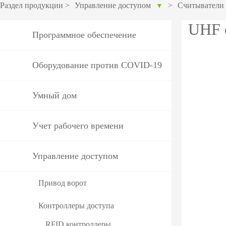
оборудов
Раздел продукции
>
Управление доступом
>
Считыватели
▼
PTZ видеокамеры
POS перифер
UHF 
Программное обеспечение
IP видеокамеры
Антикражное
HD видеокамеры
оборудование
Оборудование против COVID-19
Больше>>
POS термина
Умный дом
Больше>>
Учет рабочего времени
Управление доступом
Привод ворот
Контроллеры доступа
RFID контроллеры