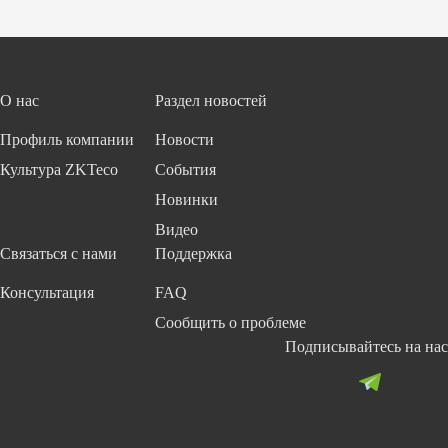
ля
п
у
ас
п
н
ра
ос
в
т
О нас
Раздел новостей
ле
и
н
с
Профиль компании
Новости
и
Z
я
K
Культура ZKTeco
События
Л
Bi
Новинки
и
o
Видео
ф
S
то
ec
Связаться с нами
Поддержка
м
ur
Консультация
FAQ
it
y
Сообщить о проблеме
Подписывайтесь на нас