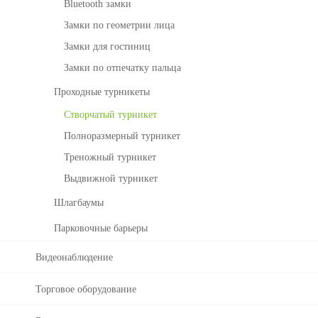
bl
Bluetooth замки
ра
e
б
Замки по геометрии лица
Li
о
g
Замки для гостиниц
че
ht
го
Замки по отпечатку пальца
в
Проходные турникеты
ре
м
Створчатый турникет
е
Полноразмерный турникет
н
и
Треножный турникет
с
Выдвижной турникет
Bi
o
Шлагбаумы
Ti
Парковочные барьеры
m
e
Видеонаблюдение
У
За
п
м
Торговое оборудование
ра
о
в
ч