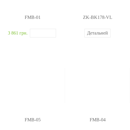
FMB-01
ZK-BK178-VL
3 861 грн.
Детальней
FMB-05
FMB-04