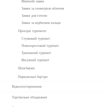
ht
Біл
Bluetooth замки
лі
к
Замки за геометрією обличчя
р
Замки для готелю
о
б
Замки за відбитком пальця
о
Прохідні турнікети
ч
ог
Стулковий турнікет
о
Повнозростовий турнікет
ча
су
Триніжний турнікет
з
Висувний турнікет
Bi
o
Шлагбауми
Ti
Паркувальні бар'єри
m
e
Відеоспостереження
7.
0
Торгівельне обладнання
К
За
ер
м