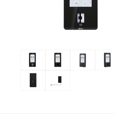
обладнан
PTZ відеокамери
POS перифері
IP камери
Антикражне 
HD відеокамери
POS термінал
Більше>>
Більше>>