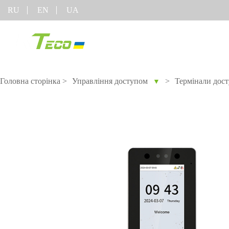
RU
EN
UA
Продукт
Рішення
Головна сторінка
>
Управління доступом
>
Термінали дос
▼
Для різних галузей промисловості
Онлайн підтримка
Програмне
Устаткув
забезпечення
COVID-1
Технологія
TimeCube для обліку
FAQ
Облік робочого часу
Більше>>
розпізнавання осіб
відвідування
Повідомити про
Visible Light
Контроль доступу
Облік робочого часу з
BioTime 7.0
проблему
Торгівельне обладнання
Керування
Замкові рішення
Відео
Більше>>
відвідувачами
Управління парковкою
із ZKBioSecurity
Рішення для
Система безпеки з
Відеоспостереження
Торгівель
управління Ліфтом
ZKBioSecurity