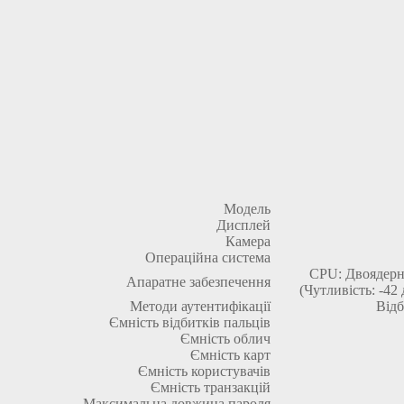
Модель
Дисплей
Камера
Операційна система
CPU: Двоядер
Апаратне забезпечення
(Чутливість: -42
Методи аутентифікації
Відб
Ємність відбитків пальців
Ємність облич
Ємність карт
Ємність користувачів
Ємність транзакцій
Максимальна довжина пароля