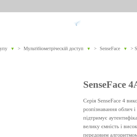
Підтримка
тупу
>
Мультібіометріческій доступ
>
SenseFace
>
S
▼
▼
▼
ання проти
Розумний дім
Обл
9
Відеодомофон
Облік п
SenseFace 4
Більше>>
Облік з
обличч
Серія SenseFace 4 вик
Облік з
розпізнавання облич і
підтримує аутентифіка
пальців
велику ємність і висо
Більше
не
Біометричні модулі
Огл
передовим алгоритмом