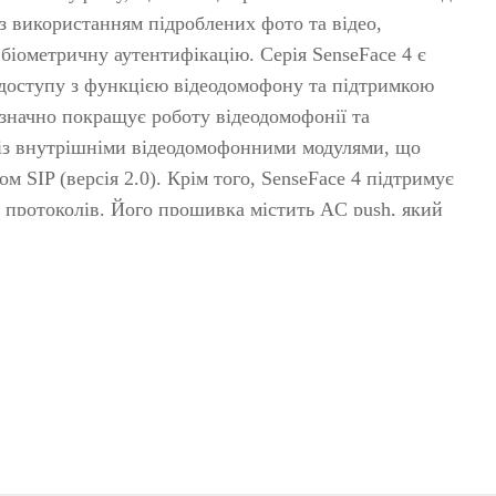
омобілів
 з використанням підроблених фото та відео,
детектори
біометричну аутентифікацію. Серія SenseFace 4 є
доступу з функцією відеодомофону та підтримкою
р вибухових і
значно покращує роботу відеодомофонії та
ичних речовин
ь із внутрішніми відеодомофонними модулями, що
івські системи
м SIP (версія 2.0). Крім того, SenseFace 4 підтримує
 протоколів. Його прошивка містить AC push, який
>>
TA push, що забезпечує сумісність із різним
ням для контролю доступу або обліку робочого часу.
використовувати протокол BEST для підключення до
ь).