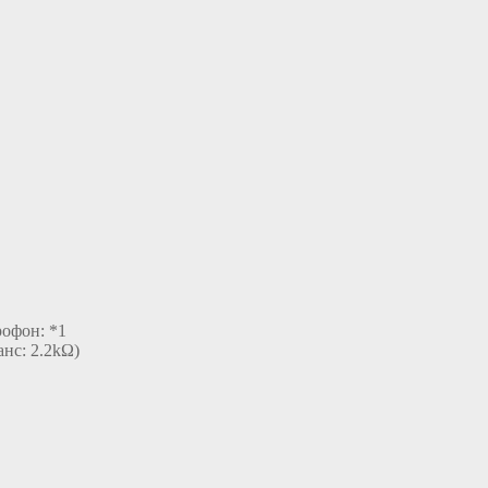
офон: *1
анс: 2.2kΩ)