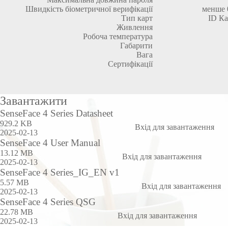
Швидкість біометричної верифікації
менше 0
Тип карт
ID Ка
Живлення
Робоча температура
Габарити
Вага
Сертифікації
Завантажити
SenseFace 4 Series Datasheet
929.2 KB
Вхід для завантаження
2025-02-13
SenseFace 4 User Manual
13.12 MB
Вхід для завантаження
2025-02-13
SenseFace 4 Series_IG_EN v1
5.57 MB
Вхід для завантаження
2025-02-13
SenseFace 4 Series QSG
22.78 MB
Вхід для завантаження
2025-02-13