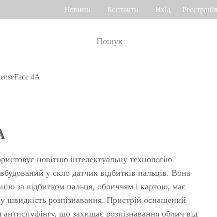
Новини
Контакти
Вхід
Реєстрація
enseFace 4A
ік робочого часу
Управління доступом
о венах долоні
Привід воріт
Othaim Mall у Саудівській Аравії
Ferrovial – Будівельна компанія в Іспанії, рішення по контролю доступу
A
а геометрією
Контролери доступу
я
Термінали доступу
ористовує новітню інтелектуальну технологію
а відбитком
Більше>>
 вбудований у скло датчик відбитків пальців. Вона
цію за відбитком пальця, обличчям і картою, має
Рішення по контролю доступу Ellington Residential (U.A.E)
Рішення по керуванню ліфтами у компанії DAMAC, Дубай
ку швидкість розпізнавання. Пристрій оснащений
>>
яд багажу і
 антиспуфінгу, що захищає розпізнавання облич від
Переглянути більше варіантів