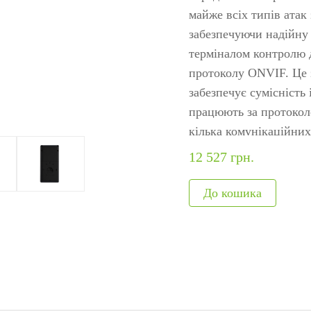
ня
авт
майже всіх типів атак
я
Модулі, що вбудовуються
Метало
забезпечуючи надійну 
терміналом контролю 
обладнання
Сканери відбитків
Детекто
протоколу ONVIF. Це 
и
Сканер вен пальця
наркот
забезпечує сумісніст
Більше>>
Рентген
працюють за протоколо
кілька комунікаційних
Більше
можна конвертувати в 
12 527 грн.
програмним забезпечен
Також пристрій може 
ZKBio Zlink (AC-модул