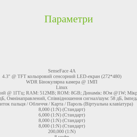
Параметри
SenseFace 4A
4.3" @ TFT кольоровий сенсорний LED-екран (272*480)
WDR Бінокулярна камера @ 1МП
Linux
ний @ 1ГГц; RAM: 512MB; ROM: 8GB; Динамік: 8Ом @1W; Мікр
 дБ, Омнінаправлений, Співвідношення сигнал/шум: 58 дБ, Імпед
иток пальця / Обличчя / Карта / Пароль (Віртуальна клавіатура)
8,000 (1:N) (Стандарт)
6,000 (1:N) (Стандарт)
8,000 (1:N) (Стандарт)
8,000 (1:N) (Стандарт)
200,000 (1:N)
8 цифр