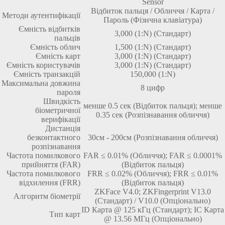
Sensor
Відбиток пальця / Обличчя / Карта /
Методи аутентифікації
Пароль (Фізична клавіатура)
Ємність відбитків
3,000 (1:N) (Стандарт)
пальців
Ємність облич
1,500 (1:N) (Стандарт)
Ємність карт
3,000 (1:N) (Стандарт)
Ємність користувачів
3,000 (1:N) (Стандарт)
Ємність транзакцій
150,000 (1:N)
Максимальна довжина
8 цифр
пароля
Швидкість
менше 0.5 сек (Відбиток пальця); менше
біометричної
0.35 сек (Розпізнавання обличчя)
верифікації
Дистанція
безконтактного
30см - 200см (Розпізнавання обличчя)
розпізнавання
Частота помилкового
FAR ≤ 0.01% (Обличчя); FAR ≤ 0.0001%
прийняття (FAR)
(Відбиток пальця)
Частота помилкового
FRR ≤ 0.02% (Обличчя); FRR ≤ 0.01%
відхилення (FRR)
(Відбиток пальця)
ZKFace V4.0; ZKFingerprint V13.0
Алгоритм біометрії
(Стандарт) / V10.0 (Опціонально)
ID Карта @ 125 кГц (Стандарт); IC Карта
Тип карт
@ 13.56 МГц (Опціонально)