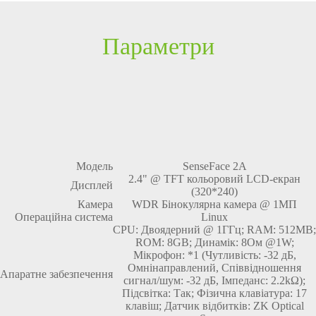
Параметри
Модель
SenseFace 2A
2.4" @ TFT кольоровий LCD-екран
Дисплей
(320*240)
Камера
WDR Бінокулярна камера @ 1МП
Операційна система
Linux
CPU: Двоядерний @ 1ГГц; RAM: 512MB;
ROM: 8GB; Динамік: 8Ом @1W;
Мікрофон: *1 (Чутливість: -32 дБ,
Омнінаправлений, Співвідношення
Апаратне забезпечення
сигнал/шум: -32 дБ, Імпеданс: 2.2kΩ);
Підсвітка: Так; Фізична клавіатура: 17
клавіш; Датчик відбитків: ZK Optical