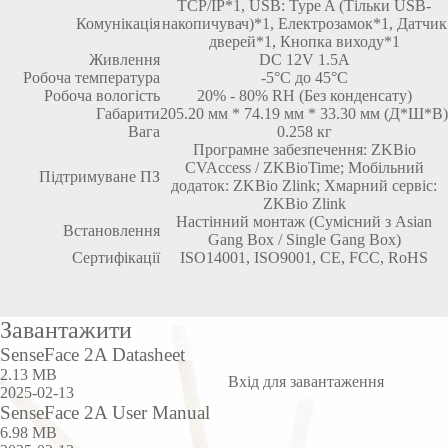
TCP/IP*1, USB: Type A (Тільки USB-
Комунікація
накопичувач)*1, Електрозамок*1, Датчик
дверей*1, Кнопка виходу*1
Живлення
DC 12V 1.5A
Робоча температура
-5°C до 45°C
Робоча вологість
20% - 80% RH (Без конденсату)
Габарити
205.20 мм * 74.19 мм * 33.30 мм (Д*Ш*В)
Вага
0.258 кг
Програмне забезпечення: ZKBio
CVAccess / ZKBioTime; Мобільний
Підтримуване ПЗ
додаток: ZKBio Zlink; Хмарний сервіс:
ZKBio Zlink
Настінний монтаж (Сумісний з Asian
Встановлення
Gang Box / Single Gang Box)
Сертифікації
ISO14001, ISO9001, CE, FCC, RoHS
Завантажити
SenseFace 2A Datasheet
2.13 MB
Вхід для завантаження
2025-02-13
SenseFace 2A User Manual
6.98 MB