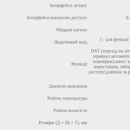
Інтерфейси зв'язку
Інтерфейси контролю доступу
Ел
Wiegand сигнал
1 - для функції
Додатковий вхід
DST (перехід на літ
термінал автомати
перевірки),
запит з
Функції
користувача, забо
доступу),
дзвінок за 
Джерело живлення
Робоча температура
Робоча вологість
Розміри (Д × Ш × Т), мм