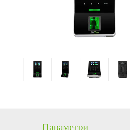
ення
обладнання
Управління
Рішення для
парковкою із
управління
PTZ відеокамери
POS периферія
ZKBioSecurit
Ліфтом
y
Система
IP камери
Антикражне
безпеки з
HD відеокамери
обладнання
ZKBioSecurit
y
Більше>>
POS термінали
Більше>>
Параметри