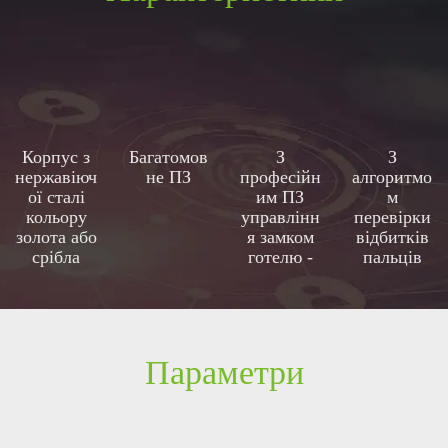
Корпус з
Багатомов
З
З
нержавіюч
не ПЗ
професійн
алгоритмо
ої сталі
им ПЗ
м
кольору
управлінн
перевірки
золота або
я замком
відбитків
срібла
готелю -
пальців
встановл
нового
юється
Покоління
одним
кліком
мишки
Параметри