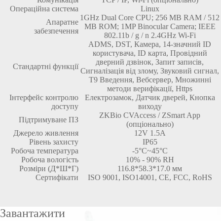
Операційна система
Linux
1GHz Dual Core CPU; 256 MB RAM / 512
Апаратне
MB ROM; 1MP Binocular Camera; IEEE
забезпечення
802.11b / g / n 2.4GHz Wi-Fi
ADMS, DST, Камера, 14-значний ID
користувача, ID карта, Провідний
дверний дзвінок, Запит записів,
Стандартні функції
Сигналізація від злому, Звуковий сигнал,
T9 Введення, Вебсервер, Множинні
методи верифікації, Https
Інтерфейс контролю
Електрозамок, Датчик дверей, Кнопка
доступу
виходу
ZKBio CVAccess / ZSmart App
Підтримуване ПЗ
(опціонально)
Джерело живлення
12V 1.5A
Рівень захисту
IP65
Робоча температура
-5°C~45°C
Робоча вологість
10% - 90% RH
Розміри (Д*Ш*Г)
116.8*58.3*17.0 мм
Сертифікати
ISO 9001, ISO14001, CE, FCC, RoHS
Завантажити