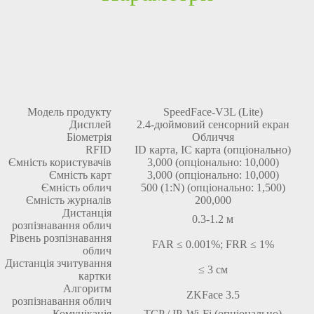
Модель продукту
SpeedFace-V3L (Lite)
Дисплей
2.4-дюймовий сенсорний екран
Біометрія
Обличчя
RFID
ID карта, IC карта (опціонально)
Ємність користувачів
3,000 (опціонально: 10,000)
Ємність карт
3,000 (опціонально: 10,000)
Ємність облич
500 (1:N) (опціонально: 1,500)
Ємність журналів
200,000
Дистанція
0.3-1.2 м
розпізнавання облич
Рівень розпізнавання
FAR ≤ 0.001%; FRR ≤ 1%
облич
Дистанція зчитування
≤ 3 см
картки
Алгоритм
ZKFace 3.5
розпізнавання облич
Комунікація
TCP / IP, Wi-Fi (опціонально)