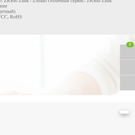
ZKBio Zlink / ZSmart Облачный сервис: ZKBio Zlink
ние
щитный)
 FCC, RoHS
0