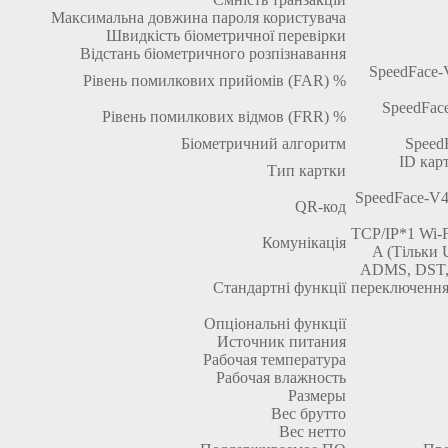
Максимальна довжина пароля користувача
Швидкість біометричної перевірки
Відстань біометричного розпізнавання
SpeedFace-
Рівень помилкових прийомів (FAR) %
SpeedFace
Рівень помилкових відмов (FRR) %
Біометричний алгоритм
Speed
ID кар
Тип картки
SpeedFace-V4
QR-код
TCP/IP*1 Wi-F
Комунікація
A (Тільки 
ADMS, DST, 
Стандартні функції
переключення 
Опціональні функції
Источник питания
Рабочая температура
Рабочая влажность
Размеры
Вес брутто
Вес нетто