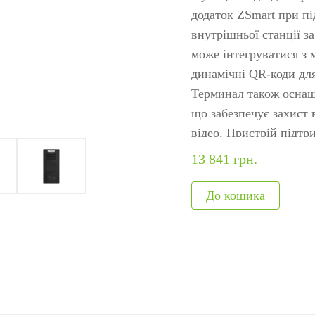
ня
авт
додаток ZSmart при пі
я
Модулі, що вбудовуються
Метало
внутрішньої станції за
може інтегруватися з
обладнання
Сканери відбитків
Детекто
динамічні QR-коди для
и
Сканер вен пальця
наркот
Терминал також оснащ
Більше>>
Рентген
що забезпечує захист 
відео. Пристрій підтри
Більше
PDF417, Data Matrix, 
13 841 грн.