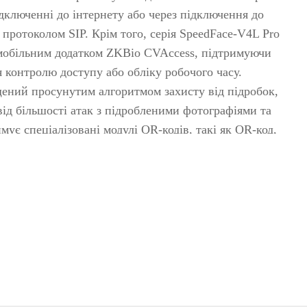
омобілів
дключенні до інтернету або через підключення до
детектори
 протоколом SIP. Крім того, серія SpeedFace-V4L Pro
 мобільним додатком ZKBio CVAccess, підтримуючи
р вибухових і
 контролю доступу або обліку робочого часу.
ичних речовин
ений просунутим алгоритмом захисту від підробок,
івські системи
від більшості атак з підробленими фотографіями та
мує спеціалізовані модулі QR-кодів, такі як QR-код,
>>
MicroPDF417 та Aztec.