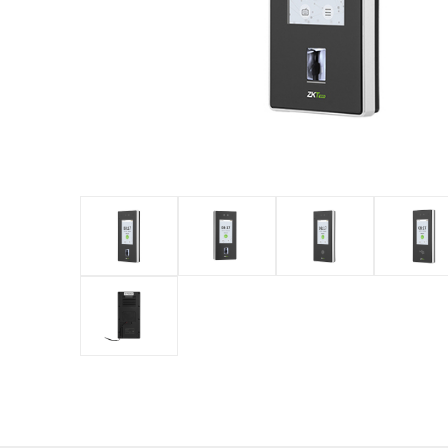
обладнан
PTZ відеокамери
POS перифері
IP камери
Антикражне 
HD відеокамери
POS термінал
Більше>>
Більше>>