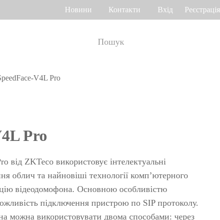
Новини
Контакти
Вхід
Реєстрація
SpeedFace-V4L Pro
ік робочого часу
Управління доступом
о венах долоні
Привід воріт
Othaim Mall у Саудівській Аравії
Ferrovial – Будівельна компанія в Іспанії, рішення по контролю доступу
4L Pro
а геометрією
Контролери доступу
я
Термінали доступу
ro від ZKTeco використовує інтелектуальні
а відбитком
Більше>>
ня облич та найновіші технології комп’ютерного
цію відеодомофона. Основною особливістю
Рішення по контролю доступу Ellington Residential (U.A.E)
Рішення по керуванню ліфтами у компанії DAMAC, Дубай
можливість підключення пристрою по SIP протоколу.
>>
яд багажу і
а можна використовувати двома способами: через
Переглянути більше варіантів