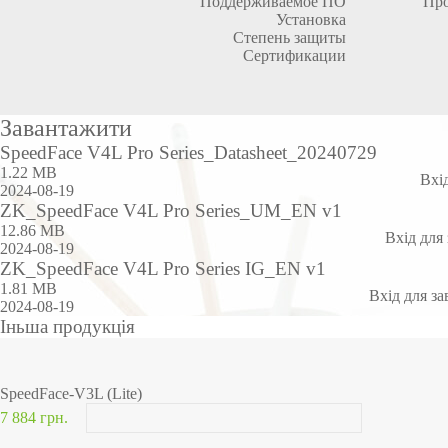
Поддерживаемое ПО
Про
Установка
Степень защиты
Сертификации
Завантажити
SpeedFace V4L Pro Series_Datasheet_20240729
1.22 MB
Вхі
2024-08-19
ZK_SpeedFace V4L Pro Series_UM_EN v1
12.86 MB
Вхід для
2024-08-19
ZK_SpeedFace V4L Pro Series IG_EN v1
1.81 MB
Вхід для з
2024-08-19
Іньша продукція
SpeedFace-V3L (Lite)
7 884 грн.