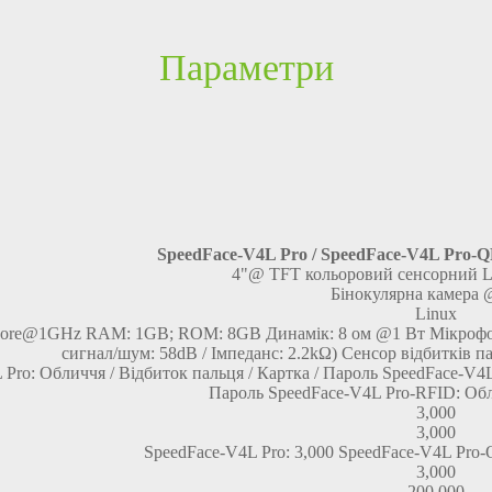
Параметри
SpeedFace-V4L Pro / SpeedFace-V4L Pro-Q
4"@ TFT кольоровий сенсорний L
Бінокулярна камера
Linux
ore@1GHz RAM: 1GB; ROM: 8GB Динамік: 8 ом @1 Вт Мікрофон: 
сигнал/шум: 58dB / Імпеданс: 2.2kΩ) Сенсор відбитків п
Pro: Обличчя / Відбиток пальця / Картка / Пароль SpeedFace-V4L
Пароль SpeedFace-V4L Pro-RFID: Обл
3,000
3,000
SpeedFace-V4L Pro: 3,000 SpeedFace-V4L Pro-Q
3,000
200,000