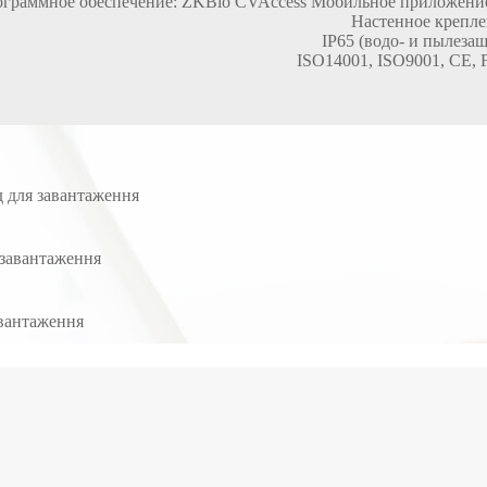
граммное обеспечение: ZKBio CVAccess Мобильное приложение: 
Настенное крепле
IP65 (водо- и пылеза
ISO14001, ISO9001, CE,
д для завантаження
 завантаження
авантаження