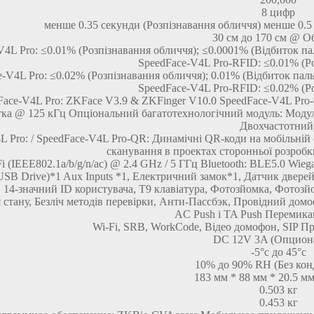
8 цифр
менше 0.35 секунди (Розпізнавання обличчя) менше 0.5 
30 см до 170 см @ О
V4L Pro: ≤0.01% (Розпізнавання обличчя); ≤0.0001% (Відбиток п
SpeedFace-V4L Pro-RFID: ≤0.01% (Р
-V4L Pro: ≤0.02% (Розпізнавання обличчя); 0.01% (Відбиток пал
SpeedFace-V4L Pro-RFID: ≤0.02% (Р
Face-V4L Pro: ZKFace V3.9 & ZKFinger V10.0 SpeedFace-V4L Pro
тка @ 125 кГц Опціональний багатотехнологічний модуль: Модул
Двохчастотний
L Pro: / SpeedFace-V4L Pro-QR: Динамічні QR-коди на мобільній 
сканування в проектах сторонньої розробк
i (IEEE802.1a/b/g/n/ac) @ 2.4 GHz / 5 ГГц Bluetooth: BLE5.0 W
USB Drive)*1 Aux Inputs *1, Електричний замок*1, Датчик двере
14-значний ID користувача, T9 клавіатура, Фотозйомка, Фотозйо
стану, Безліч методів перевірки, Анти-Пассбэк, Провідний домо
AC Push і TA Push Перемика
Wi-Fi, SRB, WorkCode, Відео домофон, SIP П
DC 12V 3A (Опцион
-5°c до 45°c
10% до 90% RH (Без кон
183 мм * 88 мм * 20.5 
0.503 кг
0.453 кг