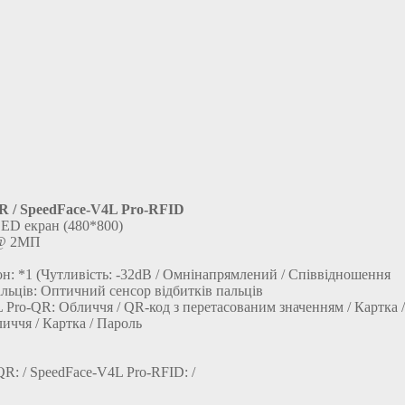
R / SpeedFace-V4L Pro-RFID
ED екран (480*800)
 @ 2МП
*1 (Чутливість: -32dB / Омнінапрямлений / Співвідношення
альців: Оптичний сенсор відбитків пальців
 Pro-QR: Обличчя / QR-код з перетасованим значенням / Картка /
иччя / Картка / Пароль
R: / SpeedFace-V4L Pro-RFID: /