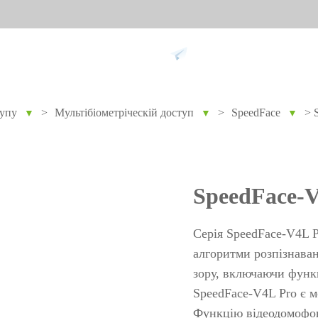
Підтримка
тупу
>
Мультібіометріческій доступ
>
SpeedFace
>
▼
▼
▼
ання проти
Розумний дім
Обл
9
Відеодомофон
Облік п
SpeedFace-V
Більше>>
Облік з
обличч
Серія SpeedFace-V4L P
Облік з
алгоритми розпізнаван
зору, включаючи функ
пальців
SpeedFace-V4L Pro є 
Більше
не
Біометричні модулі
Огл
Функцію відеодомофон