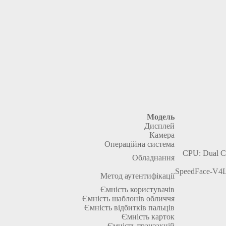
Модель
Дисплей
Камера
Операційна система
CPU: Dual C
Обладнання
SpeedFace-V4L 
Метод аутентифікації
Ємність користувачів
Ємність шаблонів обличчя
Ємність відбитків пальців
Ємність карток
Ємність транзакцій