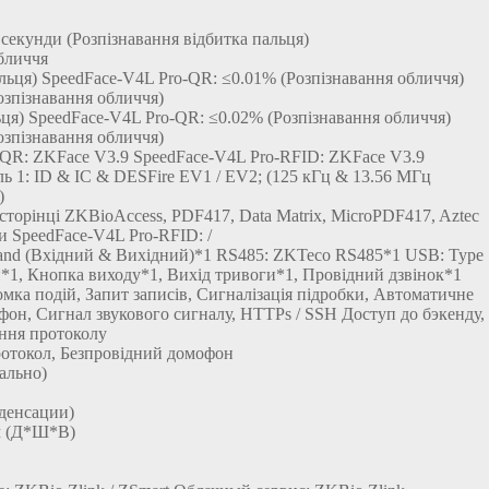
секунди (Розпізнавання відбитка пальця)
бличчя
альця) SpeedFace-V4L Pro-QR: ≤0.01% (Розпізнавання обличчя)
озпізнавання обличчя)
ьця) SpeedFace-V4L Pro-QR: ≤0.02% (Розпізнавання обличчя)
озпізнавання обличчя)
-QR: ZKFace V3.9 SpeedFace-V4L Pro-RFID: ZKFace V3.9
ь 1: ID & IC & DESFire EV1 / EV2; (125 кГц & 13.56 МГц
)
сторінці ZKBioAccess, PDF417, Data Matrix, MicroPDF417, Aztec
и SpeedFace-V4L Pro-RFID: /
iegand (Вхідний & Вихідний)*1 RS485: ZKTeco RS485*1 USB: Type
й*1, Кнопка виходу*1, Вихід тривоги*1, Провідний дзвінок*1
мка подій, Запит записів, Сигналізація підробки, Автоматичне
фон, Сигнал звукового сигналу, HTTPs / SSH Доступ до бэкенду,
ння протоколу
ротокол, Безпровідний домофон
ально)
денсации)
мм (Д*Ш*В)