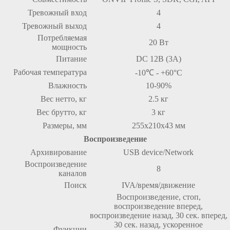
Тревожный вход
4
Тревожный выход
4
Потребляемая
20 Вт
мощность
Питание
DC 12В (3A)
Рабочая температура
-10℃ - +60°C
Влажность
10-90%
Вес нетто, кг
2.5 кг
Вес брутто, кг
3 кг
Размеры, мм
255х210х43 мм
Воспроизведение
Архивирование
USB device/Network
Воспроизведение
8
каналов
Поиск
IVA/время/движение
Воспроизведение, стоп,
воспроизведение вперед,
воспроизведение назад, 30 сек. вперед,
30 сек. назад, ускоренное
Функции