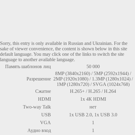
Sorry, this entry is only available in
Russian
and
Ukrainian
. For the
sake of viewer convenience, the content is shown below in this site
default language. You may click one of the links to switch the site
language to another available language.
Память шаблонов лиц
50 000
8MP (3840х2160) / 5MP (2592х1944) /
Разрешение
2MP (1920х1080) / 1.3MP (1280х1024) /
1MP (1280х720) / SVGA (1024х768)
Сжатие
H.265+ / H.265 / H.264
HDMI
1х 4К HDMI
Two-way Talk
нет
USB
1х USB 2.0, 1х USB 3.0
VGA
1
Аудио вход
1