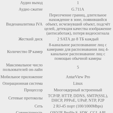
Аудио выход
1
Аудио сжатие
G.711A
Пересечение границ, длительное
нахождение в зоне, появившийся
Видеоаналитика IVA
объект, исчезнувший объект, подсчёт
целей, детекция качества изображение
(антисаботаж), потеря видеосигнала
Жесткий диск
2 SATA до 8 TБ каждый
8-канальное распознавание лиц с
камерами для распознавания лиц 4-
Количество IP камер
канальное распознавание лиц с
помощью обычной камеры
Максимальное число
5
пользователей он-лайн
Мобильное приложение
AntarView Pro
Операционная система
Linux
Процессор
Многоядерный встроенный
TCP/IP, HTTP, DDNS, SMTP(SSL),
Сетевые протоколы
DHCP, PPPoE, UPnP, NTP, P2P
Сеть
2 RJ-45 порт (100/1000Mbps)
Совместимость
ONVIF Profile S, SDK, CGI, API