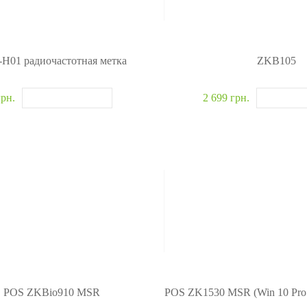
H01 радиочастотная метка
ZKB105
грн.
2 699 грн.
POS ZKBio910 MSR