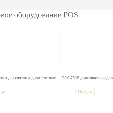
ание
модули
авт
ия
Интегрируемые модули
Металл
овое оборудование POS
Сканеры отпечатков
Обнару
Сканер вен пальца
Рентге
лы
Больше>>
Больше
EAS-D01 магнит для снятия радиочастотных меток
EAS-769B деактиватор радио
 грн.
5 182 грн.