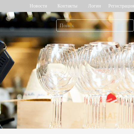
Новости
Контакты
Логин
Регистрация
т рабочего
Управление доступом
мени
о венам ладони
Привод ворот
Торговый центр Othaim в Саудовской Аравии
Ferrovial — Строительное предприятие в Испании, решение по контролю доступа
о геометрии лица
Контроллеры доступа
 отпечатку пальца
Терминалы доступа
>>
Больше>>
Решение для контроля доступа Ellington Residential (U.A.E)
Решение по управлению лифтами в компании DAMAC, Дубай
мотр багажа и
Больше использований