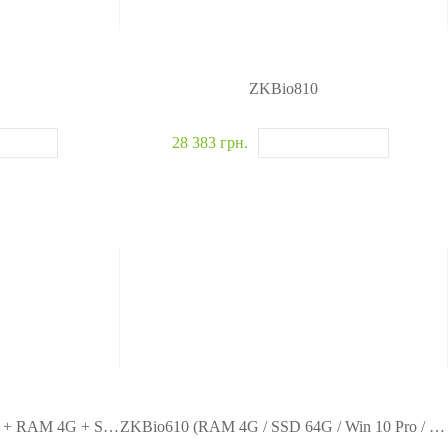
ZKBio810
28 383 грн.
POS ZK1530 MSR (Win 10 Pro + RAM 4G + SSD 64G)
ZKBio610 (RAM 4G / SSD 64G / Win 10 Pro / Color Case — Black)