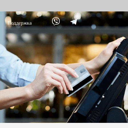
Поддержка
ание против
Умный дом
Уче
9
вре
Видеодомофон
Учет п
Больше>>
Учет п
Учет по
Больше
Биометрические
Дос