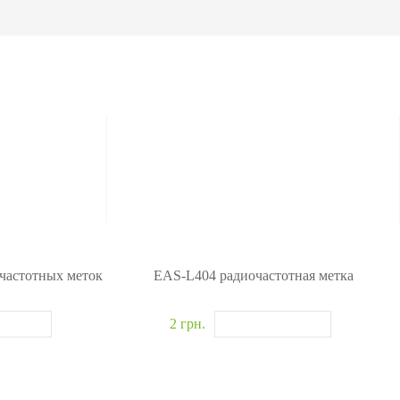
омобилей
одетекторы
житель взрывчатки
новские системы
>>
частотных меток
EAS-L404 радиочастотная метка
2 грн.