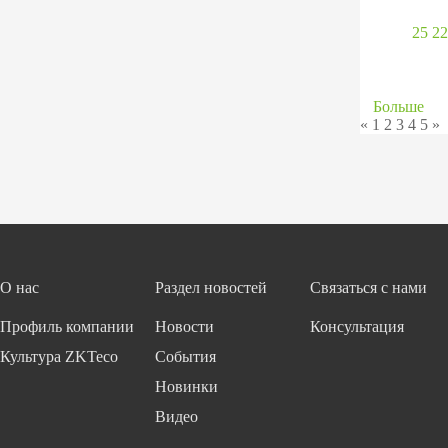
25 22
Больше
«
1
2
3
4
5
»
О нас
Раздел новостей
Связаться с нами
Профиль компании
Новости
Консультация
Культура ZKTeco
События
Новинки
Видео