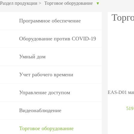
оборудов
Раздел продукции
>
Торговое оборудование
▼
PTZ видеокамеры
POS перифер
Торг
Программное обеспечение
IP видеокамеры
Антикражное
HD видеокамеры
оборудование
Оборудование против COVID-19
Больше>>
POS термина
Умный дом
Больше>>
Учет рабочего времени
Управление доступом
519
Видеонаблюдение
Торговое оборудование