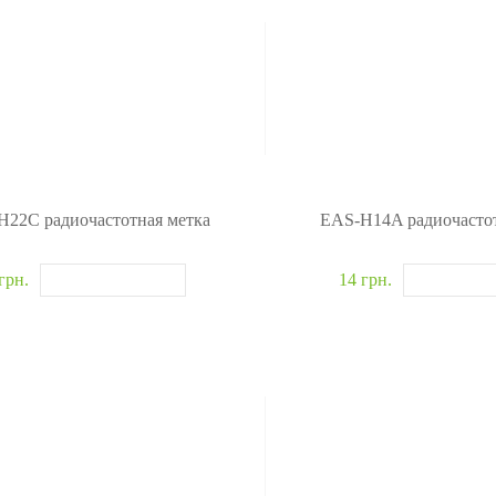
H22C радиочастотная метка
EAS-H14A радиочастот
грн.
14 грн.