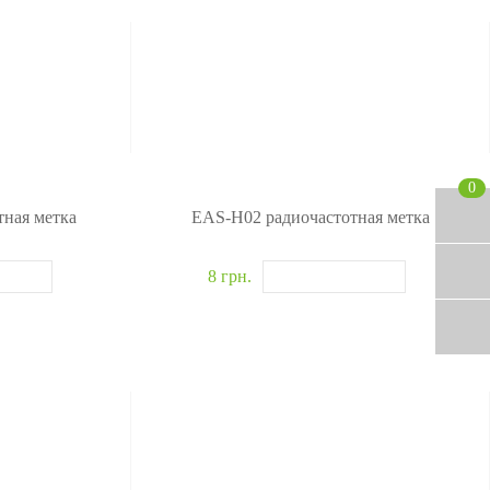
0
ная метка
EAS-H02 радиочастотная метка
8 грн.