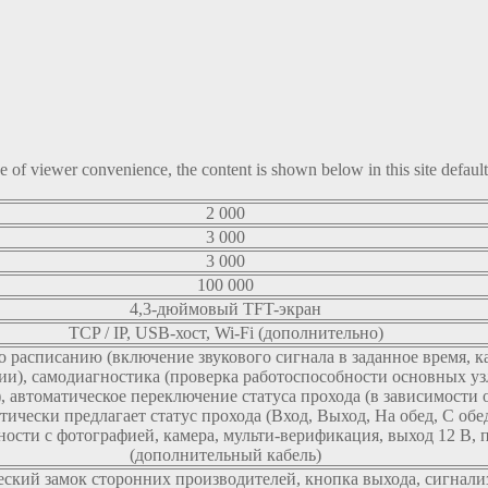
ke of viewer convenience, the content is shown below in this site defaul
2 000
3 000
3 000
100 000
4,3-дюймовый TFT-экран
TCP / IP, USB-хост, Wi-Fi (дополнительно)
о расписанию (включение звукового сигнала в заданное время, 
ии), самодиагностика (проверка работоспособности основных у
, автоматическое переключение статуса прохода (в зависимости 
ически предлагает статус прохода (Вход, Выход, На обед, С обед
ности с фотографией, камера, мульти-верификация, выход 12 В,
(дополнительный кабель)
ский замок сторонних производителей, кнопка выхода, сигнали