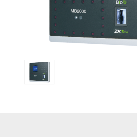
IP PTZ
POS periphera
Network Camera
Антикражное
HD Analog Camera
оборудование
More>>
Anti-theft Mor
More>>