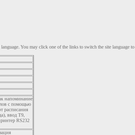
t language. You may click one of the links to switch the site language to
как напоминание
злов с помощью
от расписания
а), ввод T9,
 принтер RS232
зация