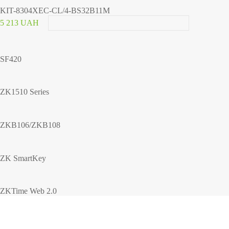
KIT-8304XEC-CL/4-BS32B11M
5 213 UAH
SF420
ZK1510 Series
ZKB106/ZKB108
ZK SmartKey
ZKTime Web 2.0