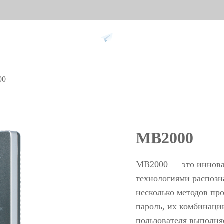
Support
00
 against
Tim
9
More>>
Palm ti
MB2000
Face re
Fingerpr
MB2000 — это иннова
More>>
технологиями распозн
несколько методов про
пароль, их комбинаци
pment
Biometric Performance
Secu
пользователя выполняе