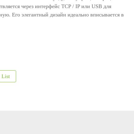
твляется через интерфейс TCP / IP или USB для
etectors
ную. Его элегантный дизайн идеально вписывается в
ve and Drugs
r
nspection System