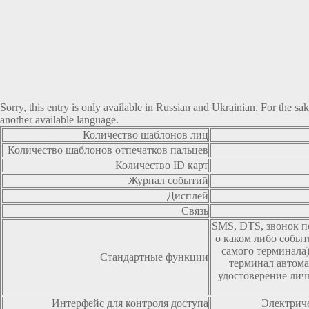
Sorry, this entry is only available in
Russian
and
Ukrainian
. For the sa
another available language.
Количество шаблонов лиц
Количество шаблонов отпечатков пальцев
Количество ID карт
Журнал событий
Дисплей
Связь
SMS, DTS, звонок п
о каком либо событ
самого терминала)
Стандартные функции
терминал автомат
удостоверение лич
Интерфейс для контроля доступа
Электриче