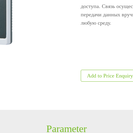
доступа. Связь осущес
ls
Embedded Module
Metal D
передачи данных вруч
любую среду.
Fingerprint Scanners
Explosi
Finger Vein Scanner
Detecto
tise
More>>
X-ray I
More>>
Parameter