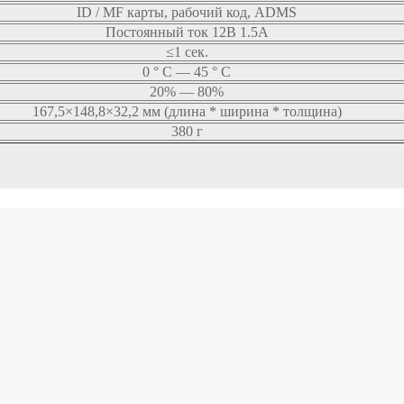
ID / MF карты, рабочий код, ADMS
Постоянный ток 12В 1.5A
≤1 сек.
0 ° C — 45 ° C
20% — 80%
167,5×148,8×32,2 мм (длина * ширина * толщина)
380 г