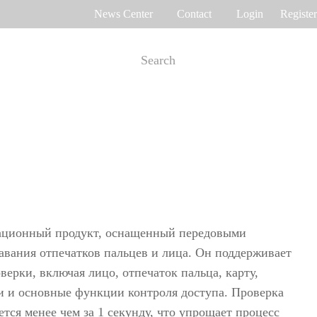
News Center
Contact
Login
Register
e Tracking
Access Control
me attendance
Control panel
Othaim Mall In Saudi Arabia Metal Detection Solution Case Study
Ferrovial – Construction Enterprise in Spain Access Control Management Case Study
cognition
Standalone device
int recognition
More>>
ционный продукт, оснащенный передовыми
авания отпечатков пальцев и лица. Он поддерживает
верки, включая лицо, отпечаток пальца, карту,
Ellington Residential (U.A.E) Access Control Solution Case Study
DAMAC in Dubai Elevator Control Solution Case Study
и и основные функции контроля доступа. Проверка
rity inspection
тся менее чем за 1 секунду, что упрощает процесс
Read More Cases