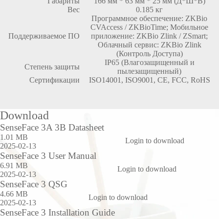
Габариты
166 мм * 63 мм * 25 мм (Д*Ш*В)
Вес
0.185 кг
Программное обеспечение: ZKBio
CVAccess / ZKBioTime; Мобильное
Поддерживаемое ПО
приложение: ZKBio Zlink / ZSmart;
Облачный сервис: ZKBio Zlink
(Контроль Доступа)
IP65 (Влагозащищенный и
Степень защиты
пылезащищенный)
Сертификации
ISO14001, ISO9001, CE, FCC, RoHS
Download
SenseFace 3A 3B Datasheet
1.01 MB
Login to download
2025-02-13
SenseFace 3 User Manual
6.91 MB
Login to download
2025-02-13
SenseFace 3 QSG
4.66 MB
Login to download
2025-02-13
SenseFace 3 Installation Guide