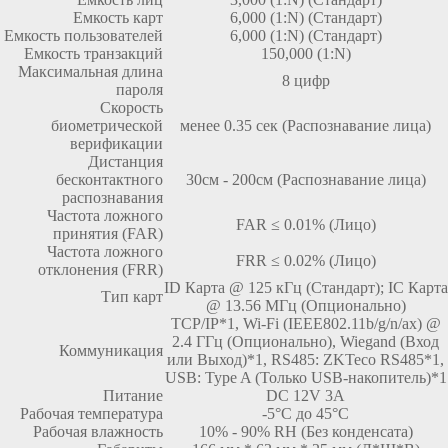
Емкость карт
6,000 (1:N) (Стандарт)
Емкость пользователей
6,000 (1:N) (Стандарт)
Емкость транзакций
150,000 (1:N)
Максимальная длина
8 цифр
пароля
Скорость
биометрической
менее 0.35 сек (Распознавание лица)
верификации
Дистанция
бесконтактного
30см - 200см (Распознавание лица)
распознавания
Частота ложного
FAR ≤ 0.01% (Лицо)
принятия (FAR)
Частота ложного
FRR ≤ 0.02% (Лицо)
отклонения (FRR)
ID Карта @ 125 кГц (Стандарт); IC Карта
Тип карт
@ 13.56 МГц (Опционально)
TCP/IP*1, Wi-Fi (IEEE802.11b/g/n/ax) @
2.4 ГГц (Опционально), Wiegand (Вход
Коммуникация
или Выход)*1, RS485: ZKTeco RS485*1,
USB: Type A (Только USB-накопитель)*1
Питание
DC 12V 3A
Рабочая температура
-5°C до 45°C
Рабочая влажность
10% - 90% RH (Без конденсата)