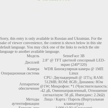
Sorry, this entry is only available in
Russian
and
Ukrainian
. For the
sake of viewer convenience, the content is shown below in this site
default language. You may click one of the links to switch the site
language to another available language.
Модель
SenseFace 3B
2.8" @ TFT цветной сенсорный LED-
Дисплей
экран (240*320)
Камера
WDR Бинокулярная камера @ 1МП
Операционная система
Linux
CPU: Двухъядерный @ 1ГГц; RAM:
512MB; ROM: 8GB; Динамик: 8Ом
Аппаратное
@1W; Микрофон: *1 (Чувствительность:
обеспечение
-42 дБ, Омнинаправленный, Отношение
сигнал/шум: 58 дБ, Импеданс: 2.2kΩ)
Методы
Лицо / Карта / Пароль (Виртуальная
аутентификации
клавиатура)
Емкость лиц
3,000 (1:N) (Стандарт)