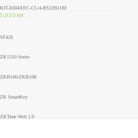
KIT-8304XEC-CL/4-BS32B11M
5 213 UAH
SF420
ZK1510 Series
ZKB106/ZKB108
ZK SmartKey
ZKTime Web 2.0