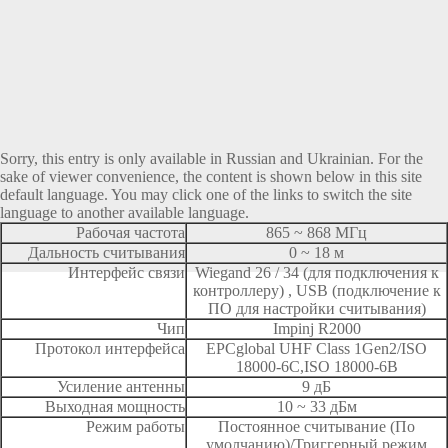
Sorry, this entry is only available in
Russian
and
Ukrainian
. For the
sake of viewer convenience, the content is shown below in this site
default language. You may click one of the links to switch the site
language to another available language.
Рабочая частота
865 ~ 868 МГц
Дальность считывания
0 ~ 18 м
Интерфейс связи
Wiegand 26 / 34 (для подключения к
контроллеру) , USB (подключение к
ПО для настройки считывания)
Чип
Impinj R2000
Протокол интерфейса
EPCglobal UHF Class 1Gen2/ISO
18000-6C,ISO 18000-6B
Усиление антенны
9 дБ
Выходная мощность
10 ~ 33 дБм
Режим работы
Постоянное считывание (По
умолчанию)/Триггерный режим