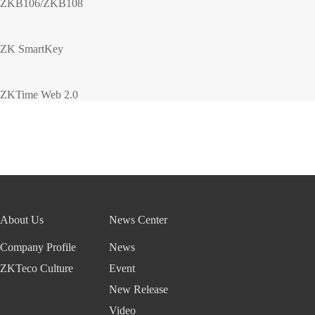
ZKB106/ZKB108
ZK SmartKey
ZKTime Web 2.0
About Us
News Center
Company Profile
News
ZKTeco Culture
Event
New Release
Video