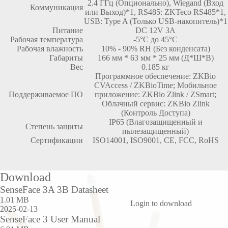
2.4 ГГц (Опционально), Wiegand (Вход
Коммуникация
или Выход)*1, RS485: ZKTeco RS485*1,
USB: Type A (Только USB-накопитель)*1
Питание
DC 12V 3A
Рабочая температура
-5°C до 45°C
Рабочая влажность
10% - 90% RH (Без конденсата)
Габариты
166 мм * 63 мм * 25 мм (Д*Ш*В)
Вес
0.185 кг
Программное обеспечение: ZKBio
CVAccess / ZKBioTime; Мобильное
Поддерживаемое ПО
приложение: ZKBio Zlink / ZSmart;
Облачный сервис: ZKBio Zlink
(Контроль Доступа)
IP65 (Влагозащищенный и
Степень защиты
пылезащищенный)
Сертификации
ISO14001, ISO9001, CE, FCC, RoHS
Download
SenseFace 3A 3B Datasheet
1.01 MB
Login to download
2025-02-13
SenseFace 3 User Manual