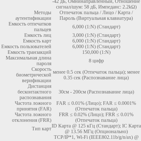
-42 дБ, Омнинаправленный, Отношение
сигнал/шум: 58 дБ, Импеданс: 2.2kΩ)
Методы
Отпечаток пальца / Лицо / Карта /
аутентификации
Пароль (Виртуальная клавиатура)
Емкость отпечатков
6,000 (1:N) (Стандарт)
пальцев
Емкость лиц
3,000 (1:N) (Стандарт)
Емкость карт
6,000 (1:N) (Стандарт)
Емкость пользователей
6,000 (1:N) (Стандарт)
Емкость транзакций
150,000 (1:N)
Максимальная длина
8 цифр
пароля
Скорость
менее 0.5 сек (Отпечаток пальца); менее
биометрической
0.35 сек (Распознавание лица)
верификации
Дистанция
бесконтактного
30см - 200см (Распознавание лица)
распознавания
Частота ложного
FAR ≤ 0.01% (Лицо); FAR ≤ 0.0001%
принятия (FAR)
(Отпечаток пальца)
Частота ложного
FRR ≤ 0.02% (Лицо); FRR ≤ 0.01%
отклонения (FRR)
(Отпечаток пальца)
ID Карта @ 125 кГц (Стандарт); IC Карта
Тип карт
@ 13.56 МГц (Опционально)
TCP/IP*1, Wi-Fi (IEEE802.11b/g/n/ax) @