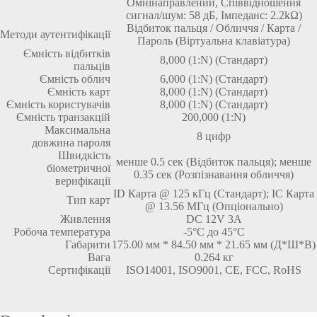
Омнінаправлений, Співвідношення
сигнал/шум: 58 дБ, Імпеданс: 2.2kΩ)
Відбиток пальця / Обличчя / Карта /
Методи аутентифікації
Пароль (Віртуальна клавіатура)
Ємність відбитків
8,000 (1:N) (Стандарт)
пальців
Ємність облич
6,000 (1:N) (Стандарт)
Ємність карт
8,000 (1:N) (Стандарт)
Ємність користувачів
8,000 (1:N) (Стандарт)
Ємність транзакцій
200,000 (1:N)
Максимальна
8 цифр
довжина пароля
Швидкість
менше 0.5 сек (Відбиток пальця); менше
біометричної
0.35 сек (Розпізнавання обличчя)
верифікації
ID Карта @ 125 кГц (Стандарт); IC Карта
Тип карт
@ 13.56 МГц (Опціонально)
Живлення
DC 12V 3A
Робоча температура
-5°C до 45°C
Габарити
175.00 мм * 84.50 мм * 21.65 мм (Д*Ш*В)
Вага
0.264 кг
Сертифікації
ISO14001, ISO9001, CE, FCC, RoHS