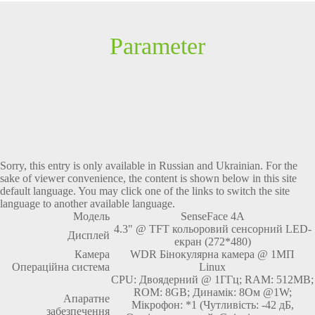
Parameter
Sorry, this entry is only available in
Russian
and
Ukrainian
. For the
sake of viewer convenience, the content is shown below in this site
default language. You may click one of the links to switch the site
language to another available language.
Модель
SenseFace 4A
4.3" @ TFT кольоровий сенсорний LED-
Дисплей
екран (272*480)
Камера
WDR Бінокулярна камера @ 1МП
Операційна система
Linux
CPU: Двоядерний @ 1ГГц; RAM: 512MB;
ROM: 8GB; Динамік: 8Ом @1W;
Апаратне
Мікрофон: *1 (Чутливість: -42 дБ,
забезпечення