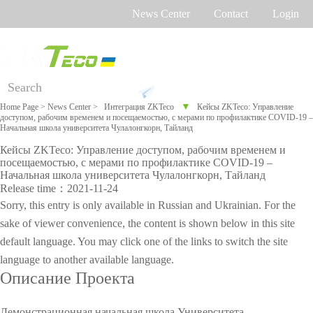
News Center
Contact
Login
Russian
English
Ukrainian
Product
Solution
Support
▼
Home Page
>
News Center
>
Интеграция ZKTeco
Кейсы ZKTeco: Управление
доступом, рабочим временем и посещаемостью, с мерами по профилактике COVID-19 –
C
On-line
Soft
Equ
Tim
Начальная школа университета Чулалонгкорн, Тайланд
l
support
war
ipm
e
a
Кейсы ZKTeco: Управление доступом, рабочим временем и
e
ent
Tra
посещаемостью, с мерами по профилактике COVID-19 –
s
agai
cki
Time
More>>
More>>
Palm
Начальная школа университета Чулалонгкорн, Тайланд
Othaim Mall In Saudi Arabia Metal Detection Solution Case Study
s
FAQ
nst
ng
Release time：2021-11-24
i
Trackin
CO
time
f
Sorry, this entry is only available in
Russian
and
Ukrainian
. For the
Report
VI
i
g
attenda
D-
sake of viewer convenience, the content is shown below in this site
a
e
19
default language. You may click one of the links to switch the site
Access
nce
d
problem
language to another available language.
b
Control
Face
y
Описание Проекта
Ellington Residential (U.A.E) Access Control Solution Case Study
Video
I
O
Shop
recognit
Vid
Sho
Bio
Sec
n
Read Mor
Демонстрационная начальная школа Университета