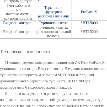
контроль доступа
Учет рабочего
Терминал с
времени,
функцией
ProFace X
посещаемости,
распознавания лиц
контроль доступа
Входной контроль
Турникет-калитка
SBTL5000
Турникет-калитка
Входной контроль
(для дополнительной
SBTL5200
полосы)
O
O
Технические особенности
O
— 11 единиц терминалов распознавания лиц ZKTeco ProFace X
установлены на входе. Вход состоит из 5 единиц однополосного
турникета с поворотным барьером SBTL5000 и 2 единиц
дополнительного барьерного турникета SBTL5200 для
формирования 6-полосного входа и выхода.
— Личности всех учащихся регистрируются вместе с
изображениями их лиц, что необходимо для получения доступа.
После считывания лиц получают право доступа к тем областям,