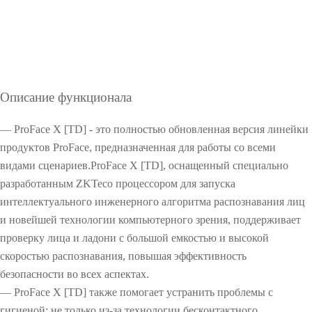
O
O
Описание функционала
O
— ProFace X [TD] - это полностью обновленная версия линейки
продуктов ProFace, предназначенная для работы со всеми
видами сценариев.ProFace X [TD], оснащенный специально
разработанным ZKTeco процессором для запуска
интеллектуального инженерного алгоритма распознавания лиц
и новейшей технологии компьютерного зрения, поддерживает
проверку лица и ладони с большой емкостью и высокой
скоростью распознавания, повышая эффективность
безопасности во всех аспектах.
— ProFace X [TD] также помогает устранить проблемы с
гигиеной; не только из-за технологии бесконтактного