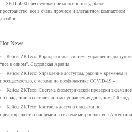
— SBTL5000 обеспечивает безопасность и удобное
пространство, все в очень прочном и элегантном компактном
дизайне.
Hot News
Кейсы ZKTeco: Корпоративная система управления доступом
“все в одном”, Саудовская Аравия
Кейсы ZKTeco: Управление доступом, рабочим временем и
посещаемостью, с мерами по профилактике COVID-19 –
Начальная школа университета Чулалонгкорн, Тайланд
Кейсы ZKTeco: Система биометрической проверки экзаменов
по вождению в составе системы управления доступом Тайланд
Кейсы ZKTeco: Контроль доступа с мерами по
предотвращению пандемии в системе метрополитена Аргентина