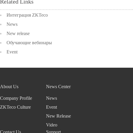
Related Links
Интеграция ZKTeco
News
New release
Обучающие вебинары
Event
About Us
News Center
Company Profile
News
ZKTeco Culture
Event
New Release
Video
Contact Us
Support