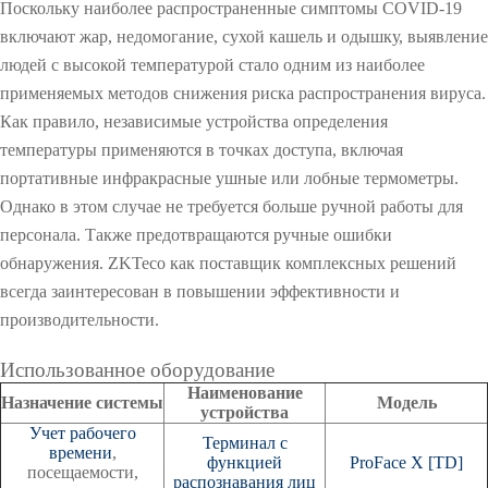
m
s
Поскольку наиболее распространенные симптомы COVID-19
t
включают жар, недомогание, сухой кашель и одышку, выявление
e
людей с высокой температурой стало одним из наиболее
m
применяемых методов снижения риска распространения вируса.
Как правило, независимые устройства определения
температуры применяются в точках доступа, включая
портативные инфракрасные ушные или лобные термометры.
Однако в этом случае не требуется больше ручной работы для
персонала. Также предотвращаются ручные ошибки
обнаружения. ZKTeco как поставщик комплексных решений
всегда заинтересован в повышении эффективности и
производительности.
O
Использованное оборудование
Наименование
Назначение системы
Модель
устройства
Учет рабочего
Терминал с
времени
,
функцией
ProFace X [TD]
посещаемости,
распознавания лиц