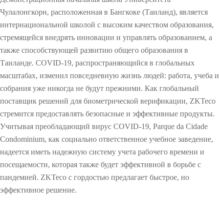
eo
p
met
urit
d
equipm
ion
sur
equ
ric
y
Чулалонгкорн, расположенная в Бангкоке (Таиланд), является
u
vell
ipm
Perf
insp
IP PTZ
POS
Embedd
Metal
s
интернациональной школой с высоким качеством образования,
ent
Fingerp
ianc
ent
orm
ecti
t
стремящейся внедрять инновации и управлять образованием, а
Networ
e
peripher
ed
anc
Detecto
on
r
More>>
rint
e
также способствующей развитию общего образования в
y
k
als
Module
rs
recognit
Таиланде. COVID-19, распространяющийся в глобальных
масштабах, изменил повседневную жизнь людей: работа, учеба и
Camera
Антикр
Fingerp
Explosi
ion
V
M
T
V
L
P
E
Z
собрания уже никогда не будут прежними. Как глобальный
i
o
i
i
o
a
l
K
HD
ажное
rint
ve and
More>>
поставщик решений для биометрической верификации, ZKTeco
s
b
m
s
c
r
e
B
Analog
оборуд
Scanner
Drugs
i
i
e
i
k
k
v
i
стремится предоставлять безопасные и эффективные продукты.
b
l
M
t
e
i
a
o
Учитывая преобладающий вирус COVID-19, Parque da Cidade
Camera
ование
s
Detecto
l
e
a
o
r
n
t
S
Condominium, как социально ответственное учебное заведение,
e
A
n
r
S
g
o
e
More>>
Anti-
Finger
r
надеется иметь надежную систему учета рабочего времени и
L
t
a
M
o
M
r
c
i
t
g
a
l
a
C
u
посещаемости, которая также будет эффективной в борьбе с
theft
Vein
X-ray
g
e
e
n
u
n
o
r
пандемией. ZKTeco с гордостью предлагает быстрое, но
h
n
m
a
t
a
n
i
Mortise
Scanner
Inspecti
эффективное решение.
t
d
e
g
i
g
t
t
O
More>>
More>>
on
F
a
n
e
o
e
r
y
O
a
n
t
m
n
m
o
C