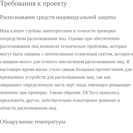
System
Требования к проекту
c
c
e
e
l
o
e
e
n
n
S
n
O
More>>
R
S
t
t
o
s
Распознавание средств индивидуальной защиты
e
o
l
t
O
c
l
u
r
Наш клиент глубоко заинтересован в точности проверки
o
u
t
u
посредством распознавания лиц. Однако при обеспечении
g
t
i
c
распознавания лиц возникли технические проблемы, которые
n
i
o
t
i
o
n
i
могут быть связаны с интенсивным солнечным светом, которого
t
n
n
слишком много для точного обеспечения распознавания лиц. В
i
g
настоящее время маски стали самым большим препятствием для
o
S
привычных устройств для распознавания лиц, так как
n
e
a
c
закрывают определенную часть черт лица, имеющих решающее
l
u
значение при проверке. Таким образом, ZKTeco пришлось
g
r
предложить другое, действительно новаторское решение в
o
i
области распознавания лиц.
r
t
O
i
y
Обнаружение температуры
t
S
O
h
y