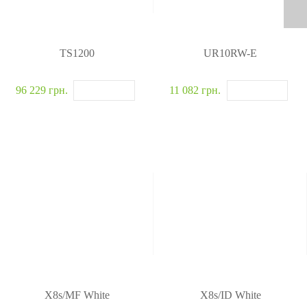
TS1200
UR10RW-E
96 229 грн.
11 082 грн.
X8s/MF White
X8s/ID White