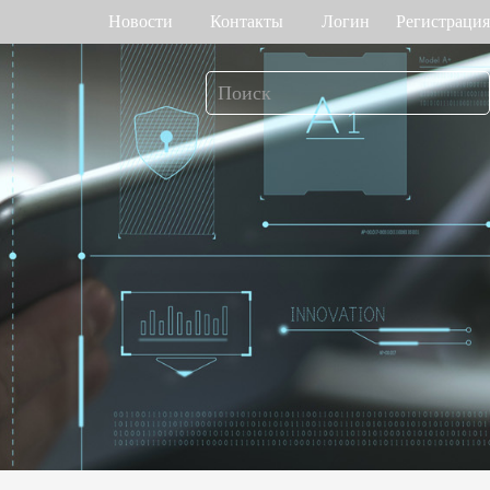
Новости
Контакты
Логин
Регистрация
т рабочего
Управление доступом
мени
о венам ладони
Привод ворот
Торговый центр Othaim в Саудовской Аравии
Ferrovial — Строительное предприятие в Испании, решение по контролю доступа
о геометрии лица
Контроллеры доступа
 отпечатку пальца
Терминалы доступа
>>
Больше>>
Решение для контроля доступа Ellington Residential (U.A.E)
Решение по управлению лифтами в компании DAMAC, Дубай
мотр багажа и
Больше использований