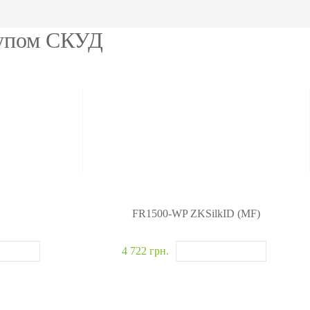
омобилей
одетекторы
тупом СКУД
житель взрывчатки
новские системы
>>
)
FR1500-WP ZKSilkID (MF)
4 722 грн.