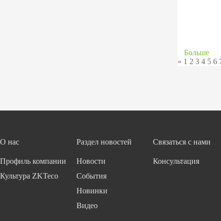
Больше
«
1
2
3
4
5
6
О нас
Раздел новостей
Связаться с нами
Профиль компании
Новости
Консультация
Культура ZKTeco
События
Новинки
Видео