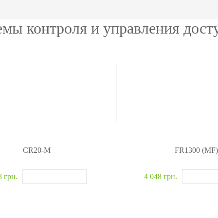
ание
модули
авт
ия
Интегрируемые модули
Металл
емы контроля и управления дос
Сканеры отпечатков
Обнару
Сканер вен пальца
Рентге
лы
Больше>>
Больше
CR20-M
FR1300 (MF
3 грн.
4 048 грн.