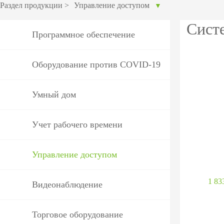
оборудов
Раздел продукции
>
Управление доступом
▼
PTZ видеокамеры
POS перифер
Сист
Программное обеспечение
IP видеокамеры
Антикражное
HD видеокамеры
оборудование
Оборудование против COVID-19
Больше>>
POS термина
Умный дом
Больше>>
Учет рабочего времени
Управление доступом
1 83
Видеонаблюдение
Торговое оборудование