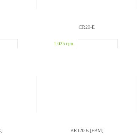
CR20-E
1 025 грн.
]
BR1200s [FBM]