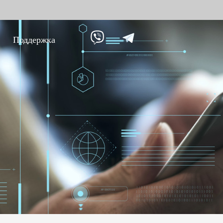
Поддержка
ание против
Умный дом
Уче
9
вре
Видеодомофон
Учет п
Больше>>
Учет п
Учет по
Больше
Биометрические
Дос