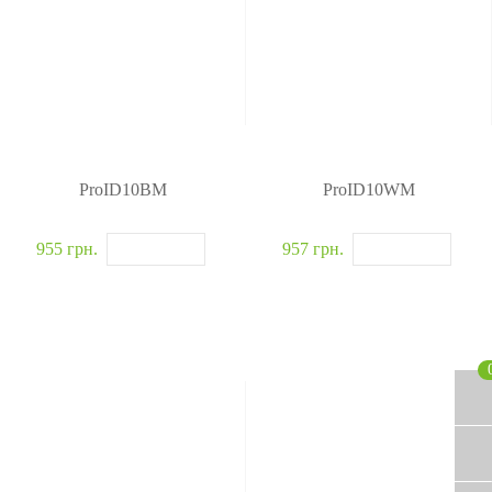
i
и
o
c
c
s
S
u
u
i
e
r
r
b
c
i
i
l
u
t
t
e
r
y
y
L
i
i
t
ProID10BM
ProID10WM
g
y
h
955 грн.
957 грн.
t