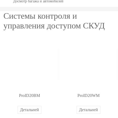
де
рг
ом
см
р
Досмотр багажа и автомобилей
оль
по
дост
он
ов
ет
от
а
еме
аб
ое
ри
р
PTZ
POS
Интег
Метал
с
Системы контроля и
досту
геомет
па
лю
об
че
ба
л
Видео
видео
де
периф
ор
рируе
ск
лодете
га
е
управления доступом СКУД
па
рии
Тер
ни
уд
ие
жа
й
камер
ерия
мые
кторы
е
ов
мо
и
и
Торго
лица
нал
ан
ду
ав
н
ы
Антик
модул
Обнар
ие
ли
то
вое
Учет
дост
д
мо
у
IP
ражно
и
ужите
обору
по
би
па
с
ле
т
видео
е
Скане
ль
дован
отпеча
Бол
й
р
и
камер
обору
ры
взрыв
ие
тку
е>>
и
ы
дован
отпеча
чатки
Больш
пальц
HD
ие
тков
Рентге
Т
T
У
У
З
У
Р
С
е>>
а
ProID20BM
ProID20WM
е
i
ч
п
а
п
е
и
видео
POS
Скане
новск
Больш
х
m
е
р
м
р
ш
с
н
e
т
а
о
а
е
т
камер
терми
р вен
ие
Детальней
Детальней
е>>
о
C
р
в
ч
в
н
е