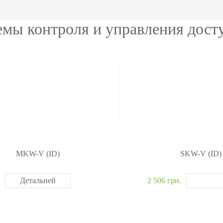
ание
модули
авт
ия
Интегрируемые модули
Металл
емы контроля и управления дос
Сканеры отпечатков
Обнару
Сканер вен пальца
Рентге
лы
Больше>>
Больше
MKW-V (ID)
SKW-V (ID)
Детальней
2 506 грн.