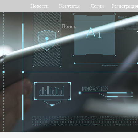
Новости
Контакты
Логин
Регистрация
т рабочего
Управление доступом
мени
о венам ладони
Привод ворот
Торговый центр Othaim в Саудовской Аравии
Ferrovial — Строительное предприятие в Испании, решение по контролю доступа
о геометрии лица
Контроллеры доступа
 отпечатку пальца
Терминалы доступа
>>
Больше>>
Решение для контроля доступа Ellington Residential (U.A.E)
Решение по управлению лифтами в компании DAMAC, Дубай
мотр багажа и
Больше использований