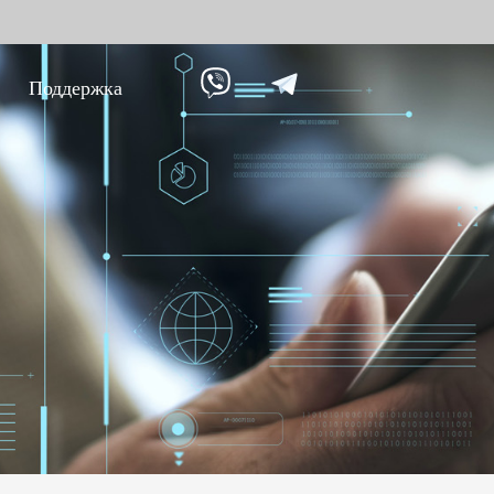
Поддержка
ание против
Умный дом
Уче
9
вре
Видеодомофон
Учет п
Больше>>
Учет п
Учет по
Больше
Биометрические
Дос