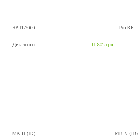
SBTL7000
Pro RF
Детальней
11 805 грн.
MK-H (ID)
MK-V (ID)