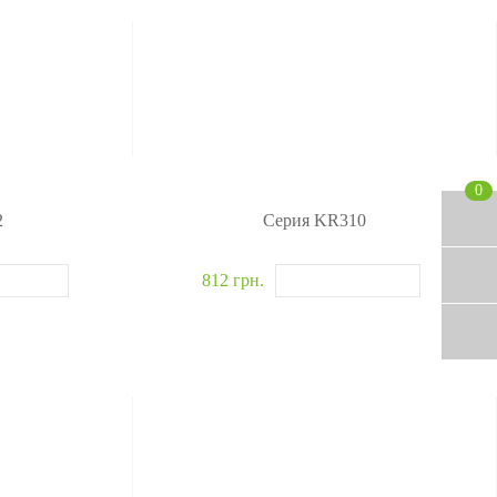
0
2
Серия KR310
812 грн.