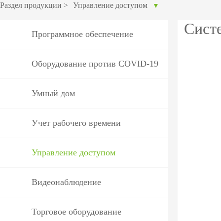
оборудов
Раздел продукции
>
Управление доступом
▼
PTZ видеокамеры
POS перифер
Сист
Программное обеспечение
IP видеокамеры
Антикражное
HD видеокамеры
оборудование
Оборудование против COVID-19
Больше>>
POS термина
Умный дом
Больше>>
Учет рабочего времени
Управление доступом
Видеонаблюдение
Торговое оборудование