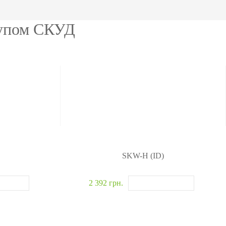
омобилей
одетекторы
тупом СКУД
житель взрывчатки
новские системы
>>
SKW-H (ID)
2 392 грн.