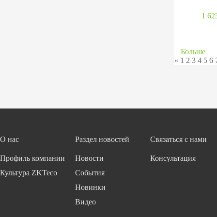
1 62
Больше
«
1
2
3
4
5
6
О нас
Раздел новостей
Связаться с нами
Профиль компании
Новости
Консультация
Культура ZKTeco
События
Новинки
Видео