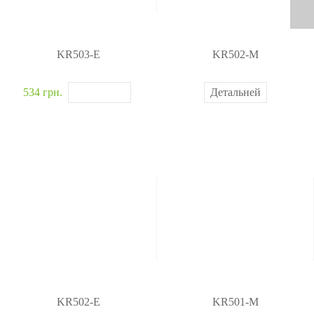
KR503-E
KR502-M
534 грн.
Детальней
KR502-E
KR501-M